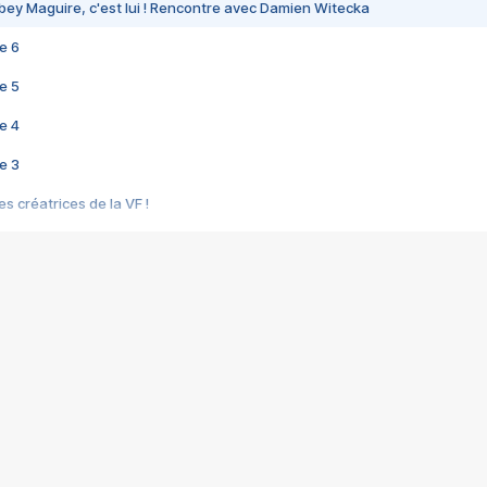
bey Maguire, c'est lui ! Rencontre avec Damien Witecka
e 6
e 5
e 4
e 3
s créatrices de la VF !
e 2
e 1
e Mektoub My Love arrive enfin ! Rencontre avec Shaïn Boumedine et Sal
i : après Toni en famille
elle réalise le bouleversant Dites lui que je l'aime
ais ! Rencontre autour de Vie privée de Rebecca Zlotowski
 de Marguerite, Grave... Rencontre avec Ella Rumpf