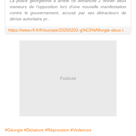
La police géorgienne a arrêté ce dimanche 2 février deux
meneurs de l'opposition lors d'une nouvelle manifestation
contre le gouvernement, accusé par ses détracteurs de
dérive autoritaire pr...
https://www.rfi.fr/fr/europe/20250202-g%C3%A9orgie-deux-leaders-de-l-opposition-arr%C3%AAt%C3%A9s-lors-d-une-manifestation-anti-gouvernementale
Publicité
#Géorgie
#Dictature
#Répression
#Violences