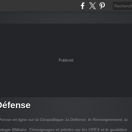
Publicité
Défense
Presse en ligne sur la Géopolitique, la Défense, le Renseignement, la
ologie Militaire. Témoignages et articles sur les OPEX et le quotidien