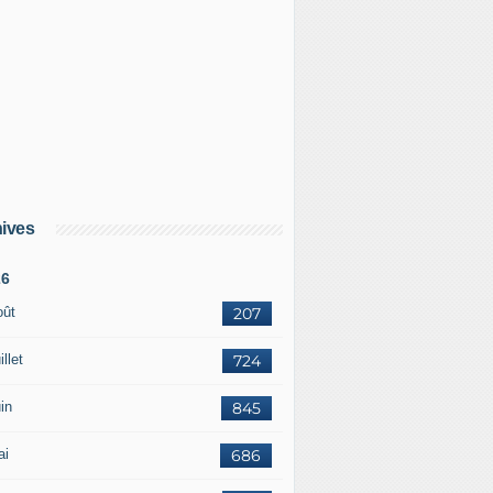
ives
26
oût
207
illet
724
in
845
ai
686