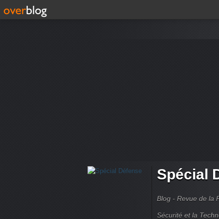
Spécial 
Blog - Revue de la 
Sécurité et la Techn