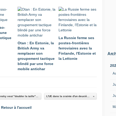
so-
 une
aotique
La Russie ferme ses
Otan : En Estonie, la
postes-frontières
British Army va
ferroviaires avec la
remplacer son
Finlande, l'Estonie et
Arch
groupement tactique
la Lettonie
blindé par une force
20
mobile antichar
A
Ju
Ju
Vidéo. Sans adhésion à l'Otan, Volodymyr Zelensky veut "doubler la taille" de l'armée ukrainienne
L'UE dans la crainte d'un deuxième " Munich "
M
Retour à l'accueil