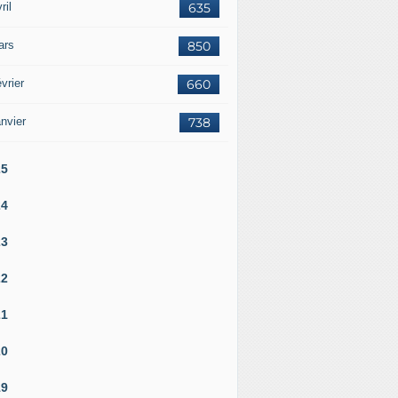
ril
635
ars
850
vrier
660
nvier
738
25
24
23
22
21
20
19