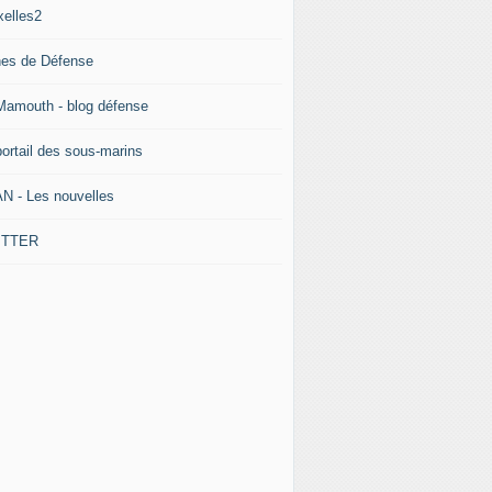
xelles2
nes de Défense
Mamouth - blog défense
portail des sous-marins
N - Les nouvelles
ITTER