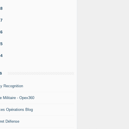
18
17
16
15
14
s
y Recognition
e Militaire - Opex360
ces Opérations Blog
ret Défense