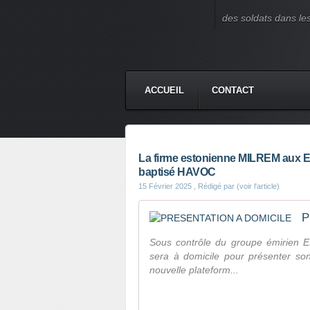
des soldats dans le
ACCUEIL
CONTACT
La firme estonienne MILREM aux E
baptisé HAVOC
15 Février 2025
, Rédigé par (voir l'article)
P
Sous contrôle du groupe émirien E
sera à domicile pour présenter so
nouvelle plateform...