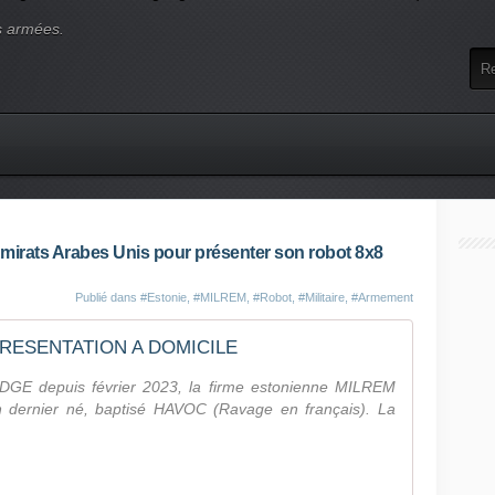
s armées.
mirats Arabes Unis pour présenter son robot 8x8
Publié dans
#Estonie
,
#MILREM
,
#Robot
,
#Militaire
,
#Armement
RESENTATION A DOMICILE
DGE depuis février 2023, la firme estonienne MILREM
n dernier né, baptisé HAVOC (Ravage en français). La