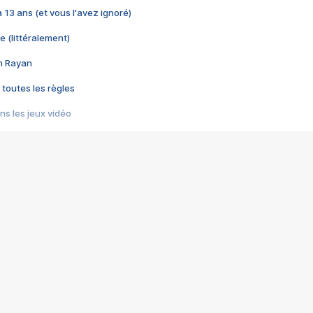
 a 13 ans (et vous l'avez ignoré)
e (littéralement)
im Rayan
 toutes les règles
s les jeux vidéo
us choquant de Rockstar ? - Le scandale BULLY
e plus moche de Steam
du RÊVE tourne au CAUCHEMAR
pendant 8 heures
it… à tort
umiliés par un jeu vidéo
ire - Final Fantasy 8