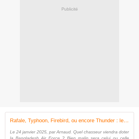
Publicité
Rafale, Typhoon, Firebird, ou encore Thunder : les valses-hésitations du Bangladesh. - avionslegendaires.net
Le 24 janvier 2025, par Arnaud. Quel chasseur viendra doter
la Bangladesh Air Force ? Bien malin sera celui ou celle