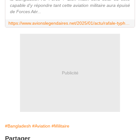
capable d'y répondre tant cette aviation militaire aura épuisé
de Forces Aér...
https://www.avionslegendaires.net/2025/01/actu/rafale-typhoon-firebird-ou-encore-thunder-les-valses-hesitations-du-bangladesh/
Publicité
#Bangladesh
#Aviation
#Militaire
Partager