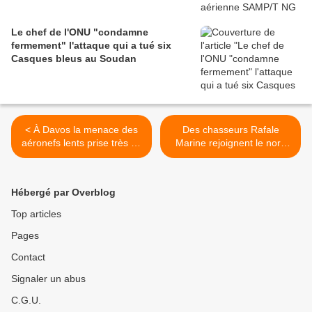
Le chef de l'ONU "condamne
fermement" l'attaque qui a tué six
Casques bleus au Soudan
< À Davos la menace des
Des chasseurs Rafale
aéronefs lents prise très au
Marine rejoignent le nord
sérieux
de l'Australie pour un
exercice >
Hébergé par Overblog
Top articles
Pages
Contact
Signaler un abus
C.G.U.