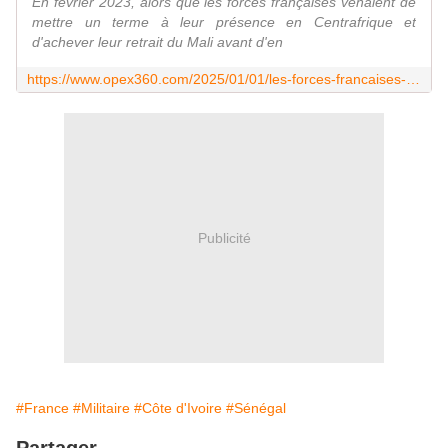
En février 2023, alors que les forces françaises venaient de
mettre un terme à leur présence en Centrafrique et
d'achever leur retrait du Mali avant d'en
https://www.opex360.com/2025/01/01/les-forces-francaises-sappretent-a-retroceder-la-base-de-port-bouet-a-larmee-ivoirienne-et-a-quitter-le-senegal/
Publicité
#France
#Militaire
#Côte d'Ivoire
#Sénégal