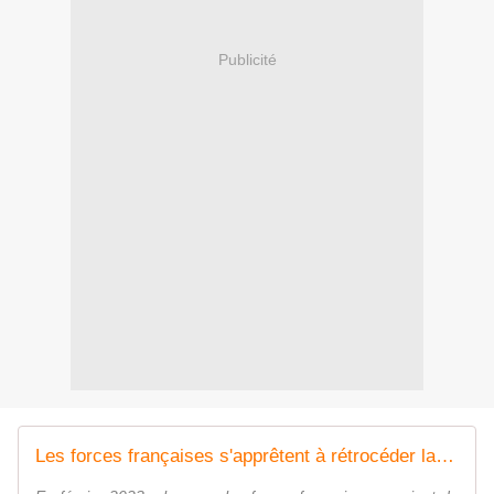
Publicité
Les forces françaises s'apprêtent à rétrocéder la base de Port-Bouët à l'armée ivoirienne et à quitter le Sénégal - Zone Militaire