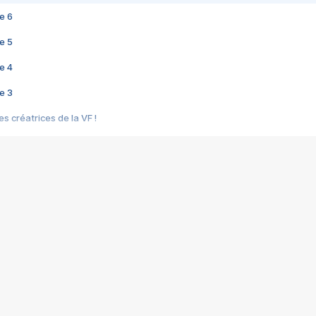
e 6
e 5
e 4
e 3
s créatrices de la VF !
e 2
e 1
e Mektoub My Love arrive enfin ! Rencontre avec Shaïn Boumedine et Sal
i : après Toni en famille
elle réalise le bouleversant Dites lui que je l'aime
ais ! Rencontre autour de Vie privée de Rebecca Zlotowski
 de Marguerite, Grave... Rencontre avec Ella Rumpf