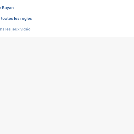
im Rayan
 toutes les règles
s les jeux vidéo
us choquant de Rockstar ? - Le scandale BULLY
e plus moche de Steam
du RÊVE tourne au CAUCHEMAR
pendant 8 heures
it… à tort
umiliés par un jeu vidéo
ire - Final Fantasy 8
ti un empire - Age of Empires
story DOFUS