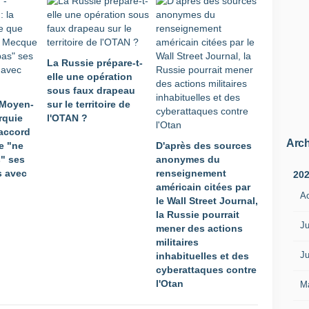
La Russie prépare-t-
elle une opération
sous faux drapeau
 Moyen-
sur le territoire de
urquie
l'OTAN ?
'accord
Arch
e "ne
D'après des sources
s" ses
anonymes du
 avec
renseignement
20
américain citées par
A
le Wall Street Journal,
la Russie pourrait
Ju
mener des actions
militaires
Ju
inhabituelles et des
cyberattaques contre
l'Otan
M