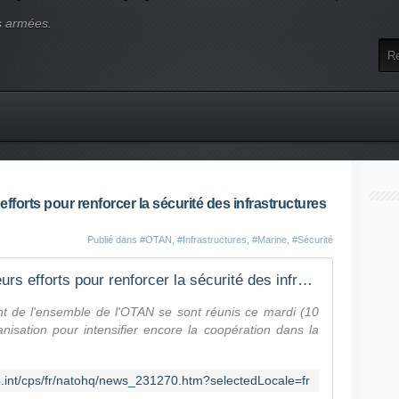
s armées.
fforts pour renforcer la sécurité des infrastructures
Publié dans
#OTAN
,
#Infrastructures
,
#Marine
,
#Sécurité
Les pays de l'OTAN unissent leurs efforts pour renforcer la sécurité des infrastructures sous-marines critiques
nant de l'ensemble de l'OTAN se sont réunis ce mardi (10
isation pour intensifier encore la coopération dans la
o.int/cps/fr/natohq/news_231270.htm?selectedLocale=fr