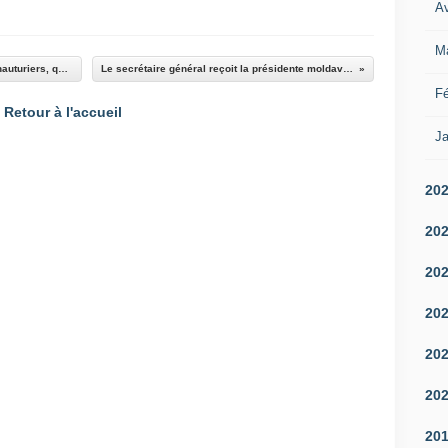
Av
M
La Marine nationale veut ses 10 patrouilleurs hauturiers, quitte à faire glisser ses futures corvettes
Le secrétaire général reçoit la présidente moldave, Maia Sandu, au siège de l’OTAN
Fé
Retour à l'accueil
Ja
20
20
20
20
20
20
20