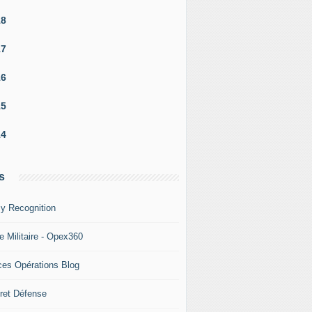
18
17
16
15
14
s
y Recognition
e Militaire - Opex360
ces Opérations Blog
ret Défense