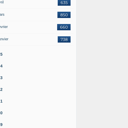
ril
635
ars
850
vrier
660
nvier
738
25
24
23
22
21
20
19