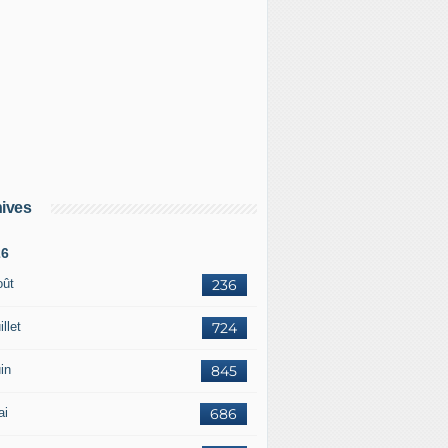
ives
26
oût
236
illet
724
in
845
ai
686