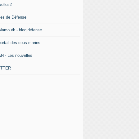
xelles2
nes de Défense
Mamouth - blog défense
portail des sous-marins
N - Les nouvelles
ITTER