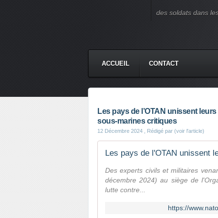
des soldats dans le
ACCUEIL
CONTACT
Les pays de l’OTAN unissent leurs e
sous-marines critiques
12 Décembre 2024
, Rédigé par (voir l'article)
Des experts civils et militaires ve
décembre 2024) au siège de l'Organ
lutte contre...
https://www.nat