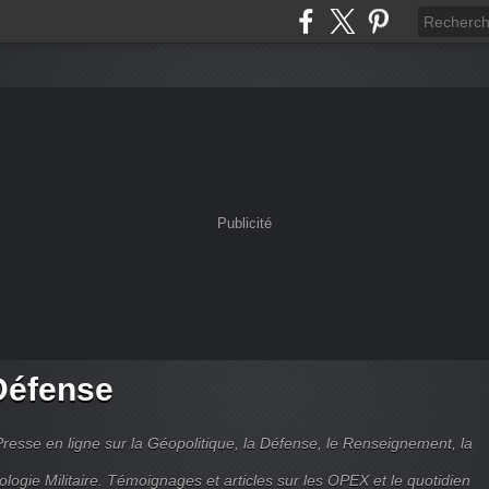
Publicité
Défense
Presse en ligne sur la Géopolitique, la Défense, le Renseignement, la
ologie Militaire. Témoignages et articles sur les OPEX et le quotidien