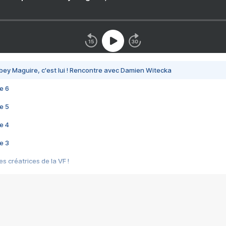
bey Maguire, c'est lui ! Rencontre avec Damien Witecka
e 6
e 5
e 4
e 3
s créatrices de la VF !
e 2
e 1
e Mektoub My Love arrive enfin ! Rencontre avec Shaïn Boumedine et Sal