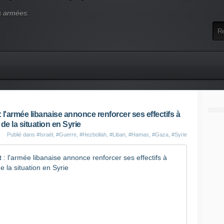
s armées.
: l'armée libanaise annonce renforcer ses effectifs à
 de la situation en Syrie
Publié dans
#Israël
,
#Guerre
,
#Hezbollah
,
#Liban
,
#Hamas
,
#Gaza
,
#Syrie
En direct,
L
e
p
r
e