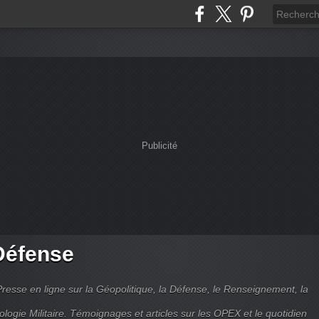
Publicité
Défense
Presse en ligne sur la Géopolitique, la Défense, le Renseignement, la
ologie Militaire. Témoignages et articles sur les OPEX et le quotidien