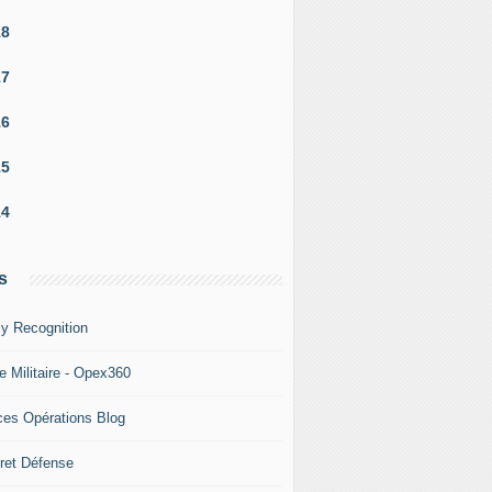
18
17
16
15
14
s
y Recognition
e Militaire - Opex360
ces Opérations Blog
ret Défense