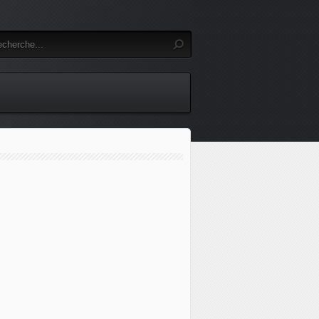
 guerre au Proche-Orient : l'armée libanaise annonce renforce