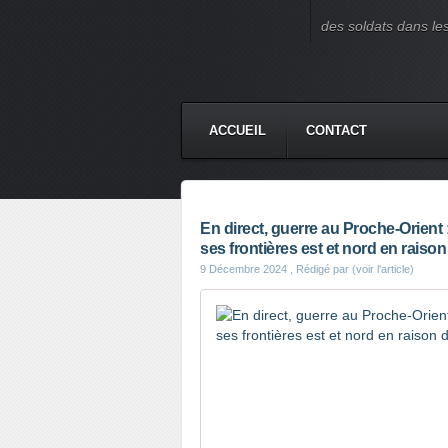
des soldats dans le
ACCUEIL
CONTACT
En direct, guerre au Proche-Orient 
ses frontières est et nord en raison
9 Décembre 2024
, Rédigé par (voir l'article)