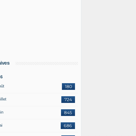
ives
26
oût
180
illet
724
in
845
ai
686