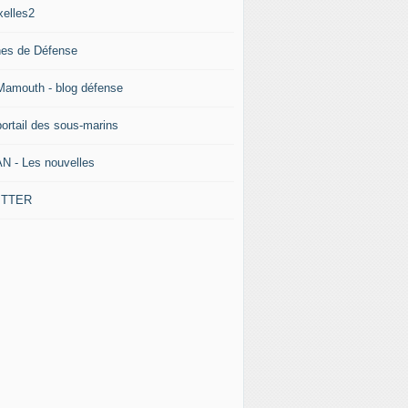
xelles2
nes de Défense
Mamouth - blog défense
portail des sous-marins
N - Les nouvelles
ITTER