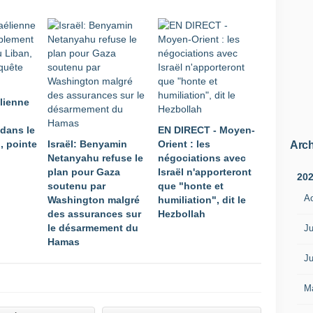
r
d
i
s
c
u
t
élienne
é
d
dans le
EN DIRECT - Moyen-
e
, pointe
Israël: Benyamin
Orient : les
l
Arch
Netanyahu refuse le
négociations avec
a
plan pour Gaza
Israël n'apporteront
s
20
soutenu par
que "honte et
i
A
Washington malgré
humiliation", dit le
t
des assurances sur
Hezbollah
u
le désarmement du
a
Ju
Hamas
t
i
Ju
o
n
M
à
l