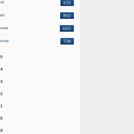
ril
635
ars
850
vrier
660
nvier
738
25
24
23
22
21
20
19