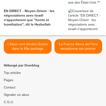
EN DIRECT - Moyen-Orient : les
négociations avec Israël
n'apporteront que "honte et
humiliation", dit le Hezbollah
< Deux cent blindés Stryker
La Fuerza Aérea del Perú
dans le 69e package
réceptionne son premier
américain pour l’Ukraine
Super King Air 360 >
Hébergé par Overblog
Top articles
Pages
Contact
Signaler un abus
C.G.U.