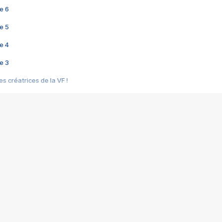
e 6
e 5
e 4
e 3
s créatrices de la VF !
e 2
e 1
e Mektoub My Love arrive enfin ! Rencontre avec Shaïn Boumedine et Sal
i : après Toni en famille
elle réalise le bouleversant Dites lui que je l'aime
ais ! Rencontre autour de Vie privée de Rebecca Zlotowski
 de Marguerite, Grave... Rencontre avec Ella Rumpf