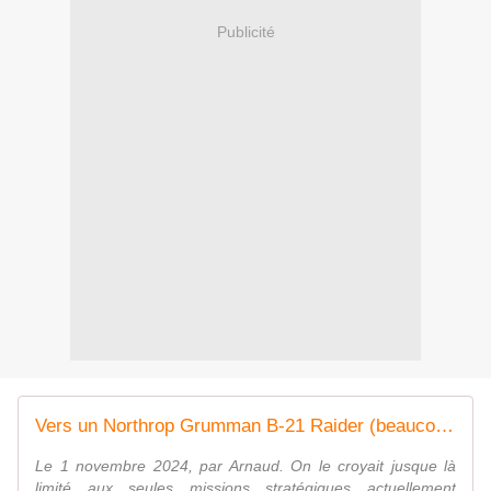
Publicité
Vers un Northrop Grumman B-21 Raider (beaucoup) plus polyvalent. - avionslegendaires.net
Le 1 novembre 2024, par Arnaud. On le croyait jusque là
limité aux seules missions stratégiques actuellement