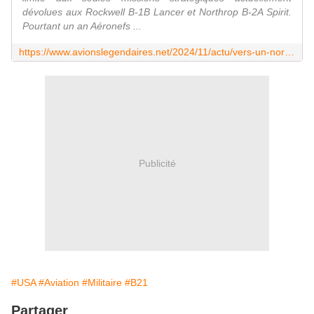
dévolues aux Rockwell B-1B Lancer et Northrop B-2A Spirit.
Pourtant un an Aéronefs ...
https://www.avionslegendaires.net/2024/11/actu/vers-un-northrop-grumman-b-21-raider-beaucoup-plus-polyvalent/
Publicité
#USA
#Aviation
#Militaire
#B21
Partager