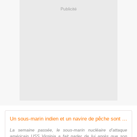
Publicité
Un sous-marin indien et un navire de pêche sont entrés en collision au large de Goa - Zone Militaire
La semaine passée, le sous-marin nucléaire d'attaque
américain USS Virginia a fait parler de lui après que son