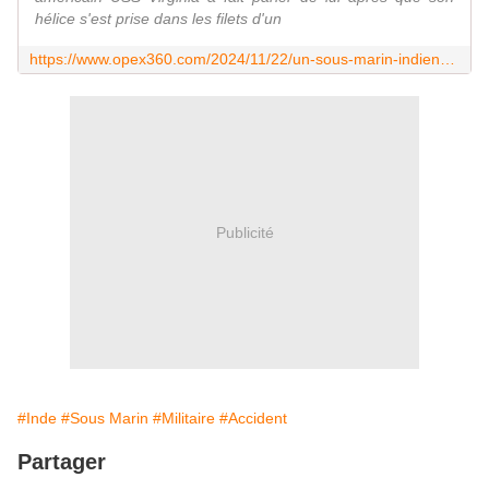
hélice s'est prise dans les filets d'un
https://www.opex360.com/2024/11/22/un-sous-marin-indien-et-un-navire-de-peche-sont-entres-en-collision-au-large-de-goa/
Publicité
#Inde
#Sous Marin
#Militaire
#Accident
Partager