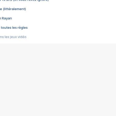
e (littéralement)
im Rayan
 toutes les règles
s les jeux vidéo
us choquant de Rockstar ? - Le scandale BULLY
e plus moche de Steam
du RÊVE tourne au CAUCHEMAR
pendant 8 heures
it… à tort
umiliés par un jeu vidéo
ire - Final Fantasy 8
ti un empire - Age of Empires