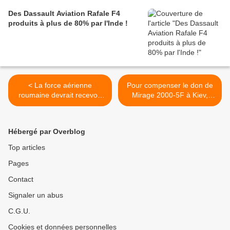
Des Dassault Aviation Rafale F4
produits à plus de 80% par l'Inde !
< La force aérienne
Pour compenser le don de
roumaine devrait recevoir
Mirage 2000-5F à Kiev,
son premier chasseur-
l'armée de l'Air veut
bombardier F-35A en 2030
accélérer les livraisons de
Rafale F4 >
Hébergé par Overblog
Top articles
Pages
Contact
Signaler un abus
C.G.U.
Cookies et données personnelles