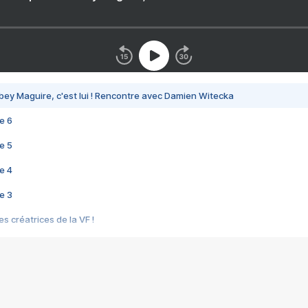
bey Maguire, c'est lui ! Rencontre avec Damien Witecka
e 6
e 5
e 4
e 3
s créatrices de la VF !
e 2
e 1
e Mektoub My Love arrive enfin ! Rencontre avec Shaïn Boumedine et Sal