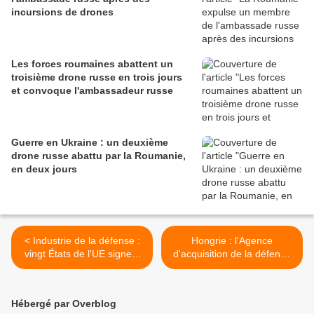
incursions de drones
Les forces roumaines abattent un
troisième drone russe en trois jours
et convoque l'ambassadeur russe
Guerre en Ukraine : un deuxième
drone russe abattu par la Roumanie,
en deux jours
< Industrie de la défense :
Hongrie : l'Agence
vingt États de l'UE signent
d'acquisition de la défense
pour des achats militaires
piratée et victime d'une
en commun
extorsion de fonds de cinq
millions de dollars >
Hébergé par Overblog