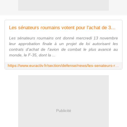
Les sénateurs roumains votent pour l'achat de 32 avions militaires américains F-35
Les sénateurs roumains ont donné mercredi 13 novembre
leur approbation finale à un projet de loi autorisant les
contrats d'achat de l'avion de combat le plus avancé au
monde, le F-35, dont la ...
https://www.euractiv.fr/section/defense/news/les-senateurs-roumains-votent-pour-lachat-de-32-avions-militaires-americains-f-35/
Publicité