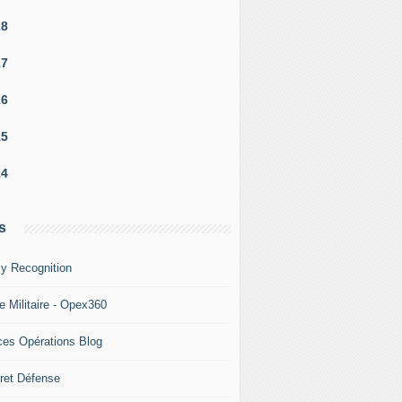
18
17
16
15
14
s
y Recognition
e Militaire - Opex360
ces Opérations Blog
ret Défense