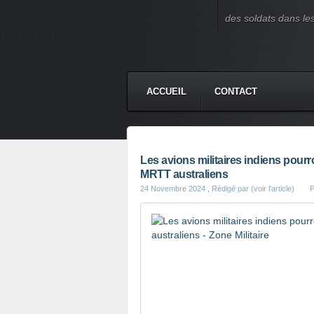
des soldats dans le
ACCUEIL
CONTACT
Les avions militaires indiens pourr
MRTT australiens
24 Novembre 2024
, Rédigé par (voir l'article)
P