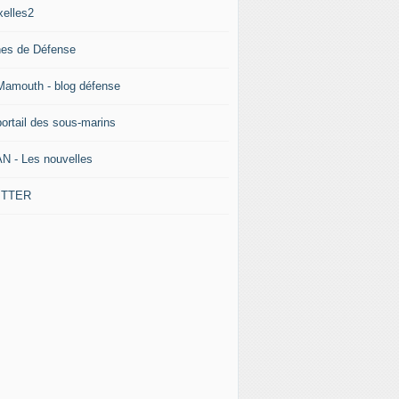
xelles2
nes de Défense
Mamouth - blog défense
portail des sous-marins
N - Les nouvelles
ITTER