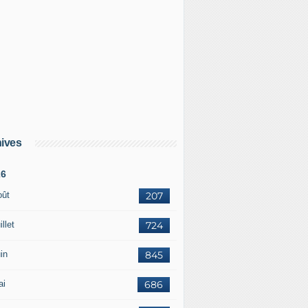
ives
26
oût
207
illet
724
in
845
ai
686