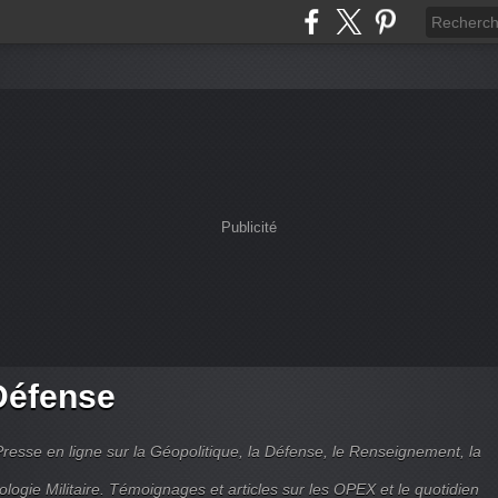
Publicité
Défense
Presse en ligne sur la Géopolitique, la Défense, le Renseignement, la
ologie Militaire. Témoignages et articles sur les OPEX et le quotidien