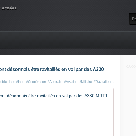
s armées.
ont désormais être ravitaillés en vol par des A330
ublié dans
#Inde
,
#Coopération
,
#Australie
,
#Aviation
,
#Militaire
,
#Ravitailleurs
Les avions
E
n
m
a
r