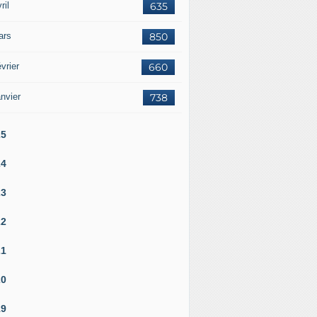
ril
635
ars
850
vrier
660
nvier
738
25
24
23
22
21
20
19