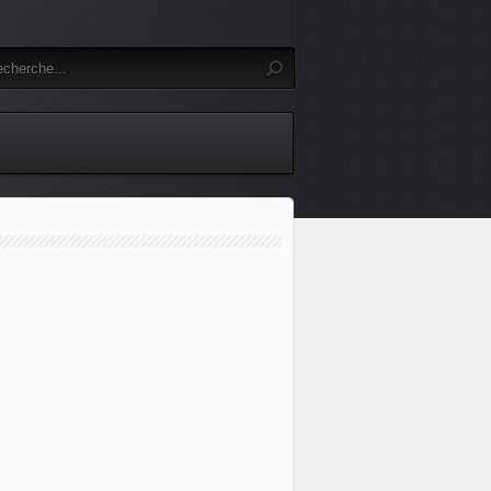
 militaires indiens pourront désormais être ravitaillés en v