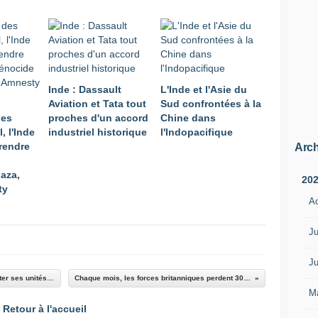
i
n
d
i
e
n
Inde : Dassault
L'Inde et l'Asie du
,
Aviation et Tata tout
Sud confrontées à la
N
des
proches d'un accord
Chine dans
a
, l'Inde
industriel historique
l'Indopacifique
r
 rendre
e
Arch
n
aza,
d
20
ty
r
A
a
M
o
Ju
d
i
Ju
,
L'armée de Terre a lancé le projet ISIS pour doter ses unités d'infanterie d'une capacité de guerre électronique
Chaque mois, les forces britanniques perdent 300 militaires de plus qu'elles n'en recrutent
e
M
t
Retour à l'accueil
s