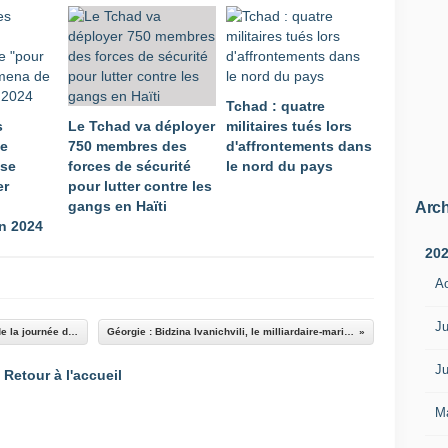
Tchad : quatre
s
Le Tchad va déployer
militaires tués lors
ne
750 membres des
d'affrontements dans
sse
forces de sécurité
le nord du pays
er
pour lutter contre les
gangs en Haïti
Arch
en 2024
20
A
Ju
Guerre au Proche-Orient : ce qu'il faut retenir de la journée du lundi 28 octobre 2024
Géorgie : Bidzina Ivanichvili, le milliardaire-marionnettiste prorusse
Ju
Retour à l'accueil
M