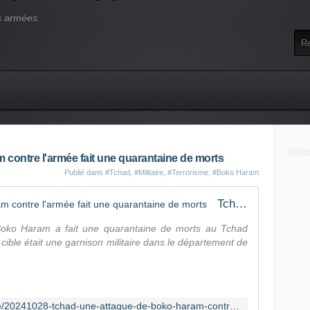
s armées.
 contre l'armée fait une quarantaine de morts
Publié dans
#Tchad
,
#Militaire
,
#Terrorisme
,
#Boko Haram
Tchad : une attaque de Boko Haram contre l'armée fait une quarantaine de morts
Boko Haram a fait une quarantaine de morts au Tchad
 cible était une garnison militaire dans le département de
https://www.france24.com/fr/afrique/20241028-tchad-une-attaque-de-boko-haram-contre-l-arm%C3%A9e-fait-une-quarantaine-de-morts