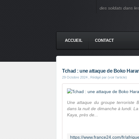
des soldats dans le
ACCUEIL
CONTACT
Tchad : une attaque de Boko Haram
29 Octobre 2024
, Rédigé par (voir l'article)
Une attaque du groupe terroriste 
dans la nuit de dimanche à lundi. La
Kaya, près de...