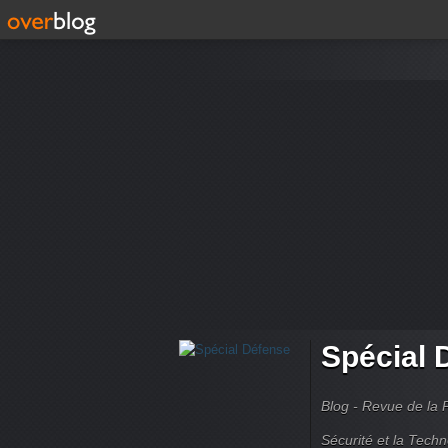
Spécial 
Blog - Revue de la 
Sécurité et la Techn