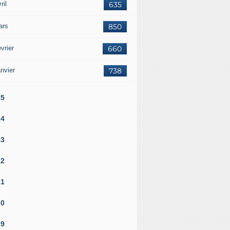
ril
635
ars
850
vrier
660
nvier
738
25
24
23
22
21
20
19