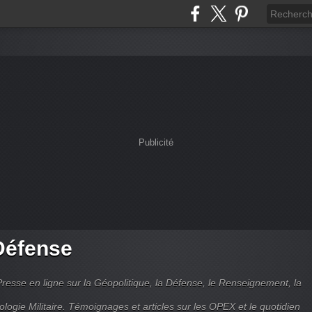
Publicité
Défense
Presse en ligne sur la Géopolitique, la Défense, le Renseignement, la
ologie Militaire. Témoignages et articles sur les OPEX et le quotidien