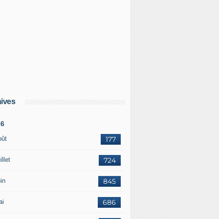
ives
26
oût
177
illet
724
in
845
ai
686