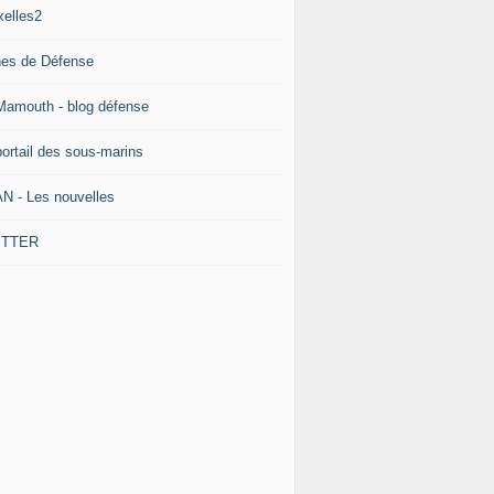
xelles2
nes de Défense
Mamouth - blog défense
portail des sous-marins
N - Les nouvelles
ITTER