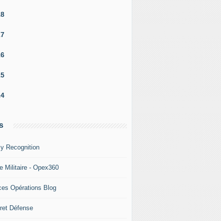
18
17
16
15
14
s
y Recognition
e Militaire - Opex360
ces Opérations Blog
ret Défense