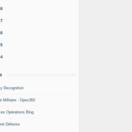
18
17
16
15
14
s
y Recognition
e Militaire - Opex360
ces Opérations Blog
ret Défense