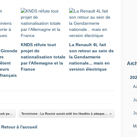
s
a
r
,
c
e
q
KNDS réfute tout
La Renault 4L fait
u
 Gironde
projet de
son retour au sein de
i
rs
nationalisation totale
la Gendarmerie
p
rêtent
par l'Allemagne et la
nationale... mais en
e
Arch
leurs
France
version électrique
r
français
m
20
e
A
t
d
'
Ju
é
p
Ju
"Trump est littéralement Hitler" : quand Elon Musk partage un faux article à ses 200 millions d'abonnés
Terrorisme : La Russie aurait aidé les Houthis à attaquer des navires marchands occidentaux en mer Rouge
a
r
M
Retour à l'accueil
g
n