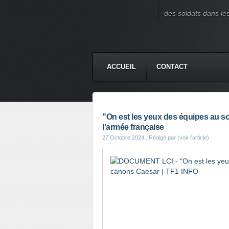
des soldats dans le
ACCUEIL
CONTACT
"On est les yeux des équipes au s
l'armée française
27 Octobre 2024
, Rédigé par (voir l'article)