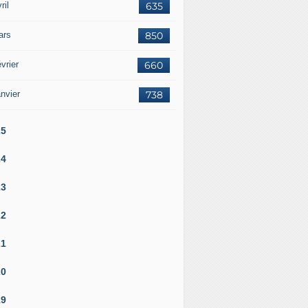
ril
635
ars
850
vrier
660
nvier
738
25
24
23
22
21
20
19