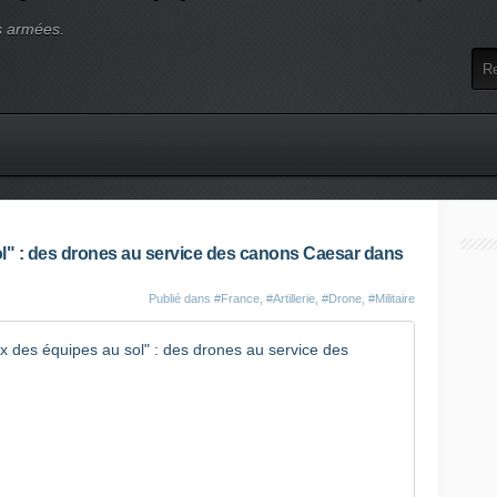
s armées.
ol" : des drones au service des canons Caesar dans
Publié dans
#France
,
#Artillerie
,
#Drone
,
#Militaire
DOCUMENT 
V
I
D
É
O