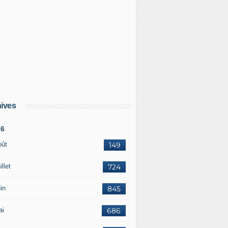
ives
26
oût
149
illet
724
in
845
ai
686