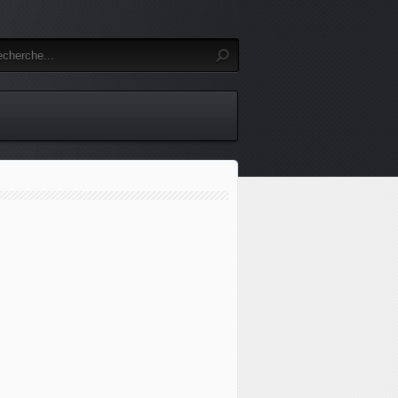
LCI - "On est les yeux des équipes au sol" : des drones