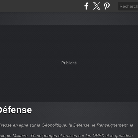
Publicité
Défense
Presse en ligne sur la Géopolitique, la Défense, le Renseignement, la
ologie Militaire. Témoignages et articles sur les OPEX et le quotidien