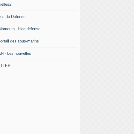
xelles2
nes de Défense
Mamouth - blog défense
portail des sous-marins
N - Les nouvelles
ITTER