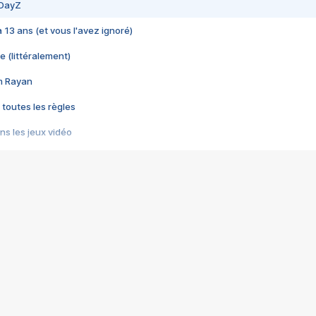
 DayZ
 a 13 ans (et vous l'avez ignoré)
e (littéralement)
im Rayan
 toutes les règles
s les jeux vidéo
us choquant de Rockstar ? - Le scandale BULLY
e plus moche de Steam
du RÊVE tourne au CAUCHEMAR
pendant 8 heures
it… à tort
umiliés par un jeu vidéo
ire - Final Fantasy 8