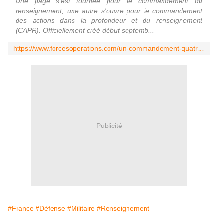
Une page s'est tournée pour le commandement du
renseignement, une autre s'ouvre pour le commandement
des actions dans la profondeur et du renseignement
(CAPR). Officiellement créé début septemb...
https://www.forcesoperations.com/un-commandement-quatre-missions-et-un-premier-cap-pour-les-acteurs-de-la-profondeur/
Publicité
#France
#Défense
#Militaire
#Renseignement