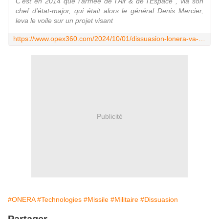
C'est en 2014 que l'armée de l'Air & de l'Espace , via son
chef d'état-major, qui était alors le général Denis Mercier,
leva le voile sur un projet visant
https://www.opex360.com/2024/10/01/dissuasion-lonera-va-mener-le-projet-mihysys-etape-vers-la-mise-au-point-du-futur-missile-asn4g/
Publicité
#ONERA
#Technologies
#Missile
#Militaire
#Dissuasion