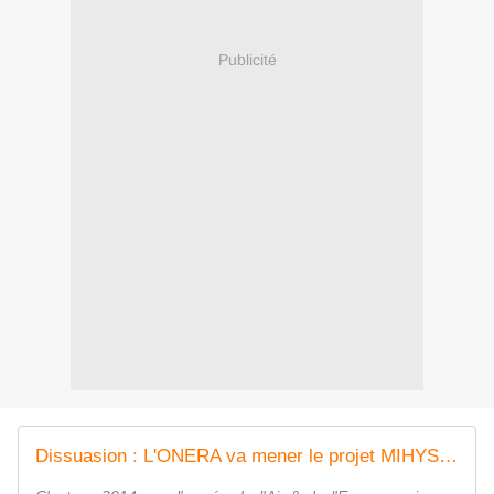
Publicité
Dissuasion : L'ONERA va mener le projet MIHYSYS, étape vers la mise au point du futur missile ASN4G - Zone Militaire