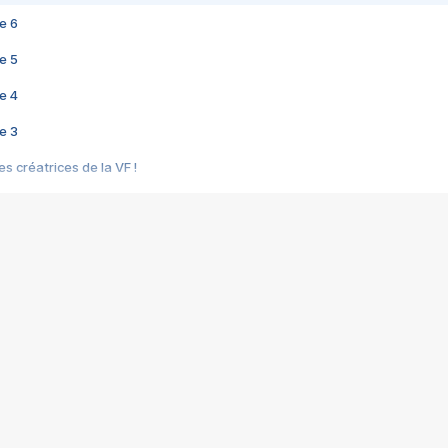
e 6
e 5
e 4
e 3
s créatrices de la VF !
e 2
e 1
e Mektoub My Love arrive enfin ! Rencontre avec Shaïn Boumedine et Sal
i : après Toni en famille
elle réalise le bouleversant Dites lui que je l'aime
ais ! Rencontre autour de Vie privée de Rebecca Zlotowski
 de Marguerite, Grave... Rencontre avec Ella Rumpf