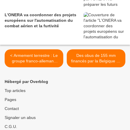
L'ONERA va coordonner des projets
européens sur l'automatisation du
combat aérien et la furtivité
< Armement terrestre : Le
Des obus de 155 mm
groupe franco-allemand
financés par la Belgique en
KNDS annonce la création
route pour l'Ukraine >
d'une filiale en Ukraine
Hébergé par Overblog
Top articles
Pages
Contact
Signaler un abus
C.G.U.