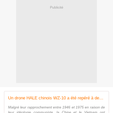
Publicité
Un drone HALE chinois WZ-10 a été repéré à deux reprises près du littoral vietnamien - Zone Militaire
Malgré leur rapprochement entre 1946 et 1975 en raison de
leur idéologie communiste, la Chine et le Vietnam ont