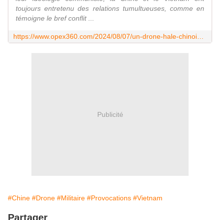
toujours entretenu des relations tumultueuses, comme en
témoigne le bref conflit ...
https://www.opex360.com/2024/08/07/un-drone-hale-chinois-wz-10-a-ete-repere-a-deux-reprises-pres-du-littoral-vietnamien/
Publicité
#Chine
#Drone
#Militaire
#Provocations
#Vietnam
Partager