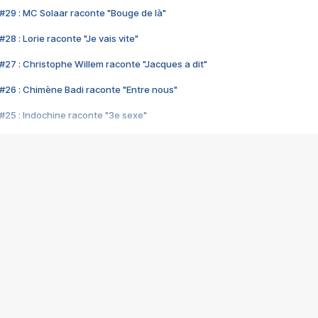
#29 : MC Solaar raconte "Bouge de là"
28 : Lorie raconte "Je vais vite"
#27 : Christophe Willem raconte "Jacques a dit"
#26 : Chimène Badi raconte "Entre nous"
#25 : Indochine raconte "3e sexe"
#24 : Zaho raconte "C'est chelou"
#23 : Patrick Bruel raconte "Au café des délices"
#22 : Kyo raconte "Le chemin"
#21 : Nolwenn Leroy raconte "Cassé"
#20 : Patrick Hernandez raconte "Born to be alive"
#19 : Lorie raconte "Près de moi"
#18 : Michael Jones raconte "A nos actes manqués" (avec Jean-Jacque