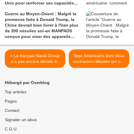
Unis pour renforcer ses capacités
militaires
Guerre au Moyen-Orient : Malgré la
promesse faite à Donald Trump, la
Chine devrait bien livrer à l'Iran plus
de 300 missiles sol-air MANPADS
conçus pour viser des appareils
volant à basse altitude
< Le français Naval Group
Sept Américains dont deux
n'a pas encore décidé de
contractors blessés sur une
participer au programme
base militaire en Irak >
des futurs sous-marins
canadiens
Hébergé par Overblog
Top articles
Pages
Contact
Signaler un abus
C.G.U.