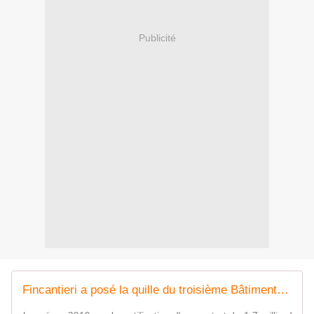
Publicité
Fincantieri a posé la quille du troisième Bâtiment ravitailleur de forces destiné à la Marine nationale - Zone Militaire