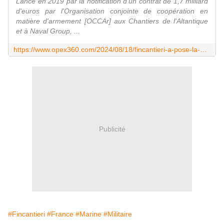
Lancé en 2019 par la notification d'un contrat de 1,7 milliard
d'euros par l'Organisation conjointe de coopération en
matière d'armement [OCCAr] aux Chantiers de l'Altantique
et à Naval Group, ...
https://www.opex360.com/2024/08/18/fincantieri-a-pose-la-quille-du-troisieme-batiment-ravitailleur-de-forces-destine-a-la-marine-nationale/
Publicité
#Fincantieri
#France
#Marine
#Militaire