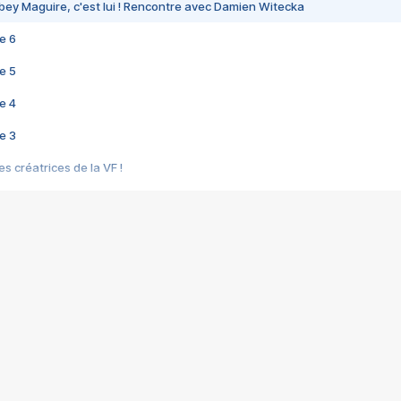
bey Maguire, c'est lui ! Rencontre avec Damien Witecka
e 6
e 5
e 4
e 3
s créatrices de la VF !
e 2
e 1
e Mektoub My Love arrive enfin ! Rencontre avec Shaïn Boumedine et Sal
i : après Toni en famille
elle réalise le bouleversant Dites lui que je l'aime
ais ! Rencontre autour de Vie privée de Rebecca Zlotowski
 de Marguerite, Grave... Rencontre avec Ella Rumpf