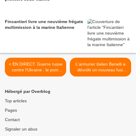
Fincantieri livre une neuvième frégate
multimission à la marine Italienne
< EN DIRECT. Guerre russe
L'armurier italien Benelli a
contre l'Ukraine : le point
dévoilé un nouveau fusil
sur la situation au
conçu pour la chasse aux
17/08/2024
drones FPV >
Hébergé par Overblog
Top articles
Pages
Contact
Signaler un abus