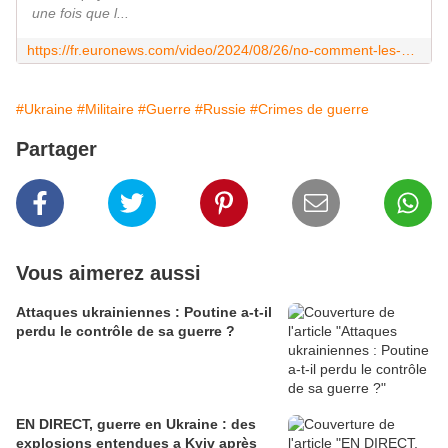
une fois que l...
https://fr.euronews.com/video/2024/08/26/no-comment-les-ukrainiens-chantent-dans-le-metro-en-sabritant-dune-frappe-massive-russe
#Ukraine
#Militaire
#Guerre
#Russie
#Crimes de guerre
Partager
Vous aimerez aussi
Attaques ukrainiennes : Poutine a-t-il
perdu le contrôle de sa guerre ?
EN DIRECT, guerre en Ukraine : des
explosions entendues a Kyiv après