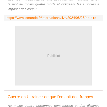
faisant au moins quatre morts et obligeant les autorités à
imposer des coupu...
https://www.lemonde.fr/international/live/2024/08/26/en-direct-guerre-en-ukraine-selon-volodymyr-zelensky-la-russie-a-attaque-avec-au-moins-127-missiles-et-109-drones_6293863_3210.html
Publicité
Guerre en Ukraine : ce que l'on sait des frappes russes massives qui ont visé des infrastructures énergétiques dans tout le pays lundi
Au moins quatre personnes sont mortes et des dizaines