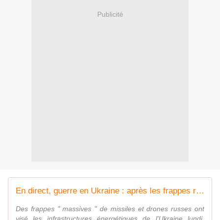
Publicité
En direct, guerre en Ukraine : après les frappes russes, les Etats-Unis annoncent l'envoi d'" équipements énergétiques à l'Ukraine "
Des frappes " massives " de missiles et drones russes ont
visé les infrastructures énergétiques de l'Ukraine lundi,