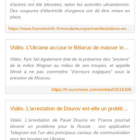
d'autres ont été blessées, selon les autorités ukrainiennes.
Des coupures d'électricité d'urgence ont dû être mises en
place.
https://www.francetvinfo.fr/monde/europe/manifestations-en-ukraine/guerre-en-ukraine-ce-que-l-on-sait-des-frappes-russes-massives-qui-ont-vise-des-infrastructures-energetiques-dans-tout-le-pays-lundi_6744655.html
Vidéo. L'Ukraine accuse le Bélarus de masser les troupes à la frontière
Vidéo. Kyiv fait également état de la présence des "anciens"
de la milice Wagner au milieu de ses troupes, et appelle
Minsk à ne pas commettre "d'erreurs tragiques" sous la
pression de Moscou.
https://fr.euronews.com/embed/2616306
Vidéo. L'arrestation de Dourov est-elle un problème pour l'armée russe en Ukraine ?
Vidéo. L'arrestation de Pavel Dourov en France pourrait
devenir un problème pour la Russie : son application
Telegram est l'un des principaux canaux de communication
pour les troupes en Ukraine.