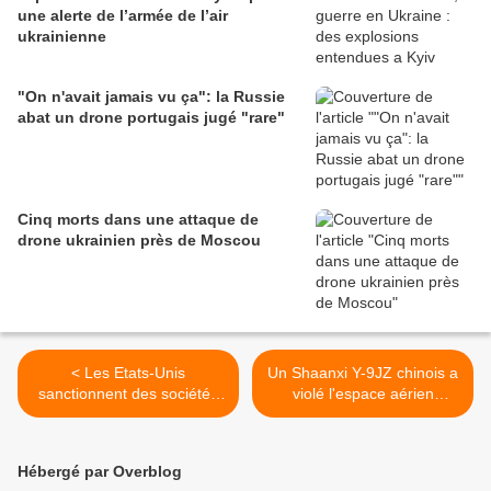
une alerte de l’armée de l’air
ukrainienne
"On n'avait jamais vu ça": la Russie
abat un drone portugais jugé "rare"
Cinq morts dans une attaque de
drone ukrainien près de Moscou
< Les Etats-Unis
Un Shaanxi Y-9JZ chinois a
sanctionnent des sociétés
violé l'espace aérien
ayant fourni l'armée russe
souverain du Japon >
en équipements européens
Hébergé par Overblog