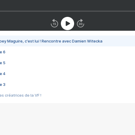
bey Maguire, c'est lui ! Rencontre avec Damien Witecka
e 6
e 5
e 4
e 3
s créatrices de la VF !
e 2
e 1
e Mektoub My Love arrive enfin ! Rencontre avec Shaïn Boumedine et Sal