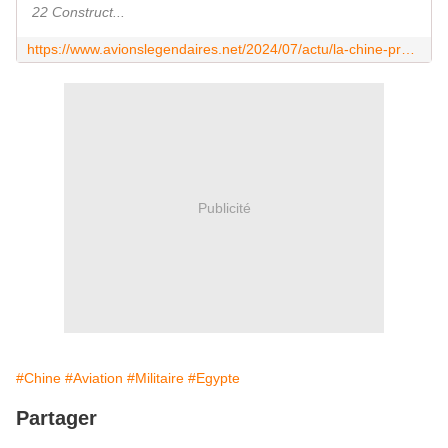
22 Construct...
https://www.avionslegendaires.net/2024/07/actu/la-chine-propose-ses-chasseurs-a-legypte/
Publicité
#Chine
#Aviation
#Militaire
#Egypte
Partager