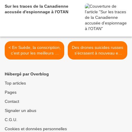
volant à basse altitude
Sur les traces de la Canadienne
accusée d'espionnage à l'OTAN
< En Suède, la conscription,
Des drones suicides russes
c’est pour les meilleurs et
s'écrasent à nouveau en
surtout les plus motivés
Roumanie >
Hébergé par Overblog
Top articles
Pages
Contact
Signaler un abus
C.G.U.
Cookies et données personnelles