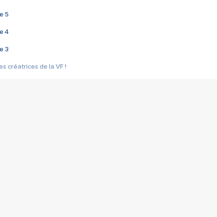
e 5
e 4
e 3
s créatrices de la VF !
e 2
e 1
e Mektoub My Love arrive enfin ! Rencontre avec Shaïn Boumedine et Sal
i : après Toni en famille
elle réalise le bouleversant Dites lui que je l'aime
ais ! Rencontre autour de Vie privée de Rebecca Zlotowski
 de Marguerite, Grave... Rencontre avec Ella Rumpf
 Les Rêveurs, un film intime sur la santé mentale