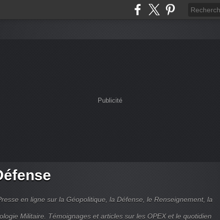
Publicité
Défense
Presse en ligne sur la Géopolitique, la Défense, le Renseignement, la
ologie Militaire. Témoignages et articles sur les OPEX et le quotidien