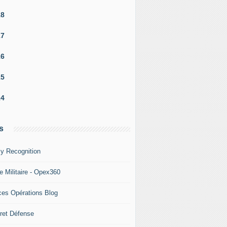
18
17
16
15
14
s
y Recognition
e Militaire - Opex360
ces Opérations Blog
ret Défense