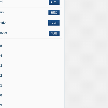
ril
635
ars
850
vrier
660
nvier
738
25
24
23
22
21
20
19