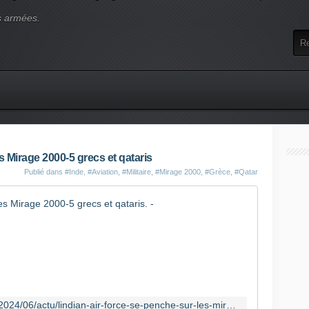
s armées.
s Mirage 2000-5 grecs et qataris
Publié dans
#Inde
,
#Aviation
,
#Militaire
,
#Mirage 2000
,
#Grèce
,
#Qatar
L'Indian A
L
e
1
6
j
u
https://www.avionslegendaires.net/2024/06/actu/lindian-air-force-se-penche-sur-les-mirage-2000-5-grecs-et-qataris/