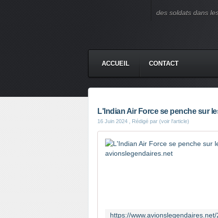
des soldats dans le
ACCUEIL
CONTACT
L'Indian Air Force se penche sur le
16 Juin 2024
, Rédigé par (voir l'article)