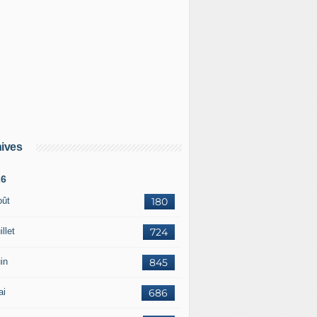
ives
26
oût
180
illet
724
in
845
ai
686