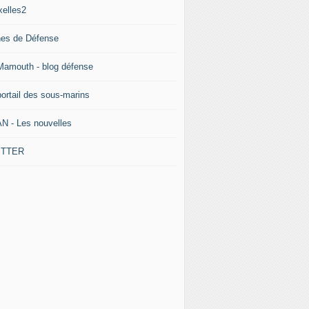
xelles2
nes de Défense
Mamouth - blog défense
portail des sous-marins
N - Les nouvelles
ITTER