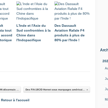
u
t
p
a
s
lt
L'Inde et l'Asie du
Des Dassault
c
ata tout
Sud confrontées à la
Aviation Rafale F4
o
 accord
Chine dans
produits à plus de
m
storique
l'Indopacifique
80% par l'Inde !
p
t
e
Arch
r
r
20
a
A
c
h
e
Ju
t
e
Ju
Au Luxembourg, l'achat de véhicules SCORPION désormais soumis au feu vert parlementaire
Des F/A-18C/D Hornet sous marquages américains encore au-delà de 2030 !
r
l
M
Retour à l'accueil
e
s