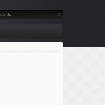
ir Force se penche sur les Mirage 2000-5 grecs et qataris. -