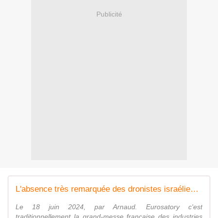
Publicité
L'absence très remarquée des dronistes israéliens à Eurosatory 2024. - avionslegendaires.net
Le 18 juin 2024, par Arnaud. Eurosatory c'est
traditionnellement la grand-messe française des industries