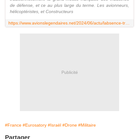
de défense, et ce au plus large du terme. Les avionneurs,
hélicoptéristes, et Constructeurs
https://www.avionslegendaires.net/2024/06/actu/labsence-tres-remarquee-des-dronistes-israeliens-a-eurosatory-2024/
Publicité
#France
#Eurosatory
#Israël
#Drone
#Militaire
Partager