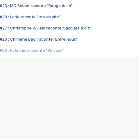
#29 : MC Solaar raconte "Bouge de là"
28 : Lorie raconte "Je vais vite"
#27 : Christophe Willem raconte "Jacques a dit"
#26 : Chimène Badi raconte "Entre nous"
#25 : Indochine raconte "3e sexe"
#24 : Zaho raconte "C'est chelou"
#23 : Patrick Bruel raconte "Au café des délices"
#22 : Kyo raconte "Le chemin"
#21 : Nolwenn Leroy raconte "Cassé"
#20 : Patrick Hernandez raconte "Born to be alive"
#19 : Lorie raconte "Près de moi"
#18 : Michael Jones raconte "A nos actes manqués" (avec Jean-Jacque