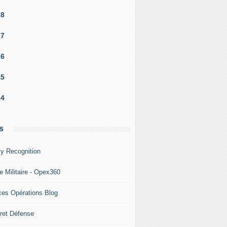
18
17
16
15
14
s
y Recognition
e Militaire - Opex360
ces Opérations Blog
ret Défense