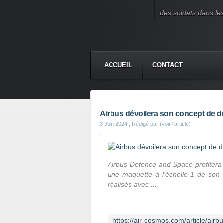
des soldats dans le
ACCUEIL
CONTACT
Airbus dévoilera son concept de d
3 Juin 2024
, Rédigé par (voir l'article)
Airbus Defence and Space profitera
une maquette à l'échelle 1 de son
réalisés avec ...