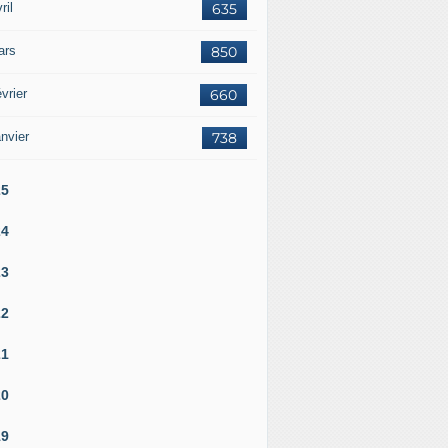
ril
635
ars
850
vrier
660
nvier
738
25
24
23
22
21
20
19