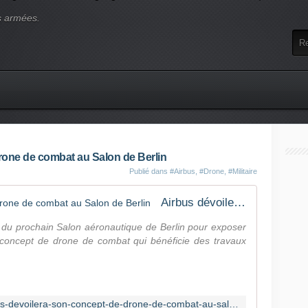
s armées.
rone de combat au Salon de Berlin
Publié dans
#Airbus
,
#Drone
,
#Militaire
Airbus dévoilera son concept de drone de combat au Salon de Berlin
 du prochain Salon aéronautique de Berlin pour exposer
 concept de drone de combat qui bénéficie des travaux
https://air-cosmos.com/article/airbus-devoilera-son-concept-de-drone-de-combat-au-salon-de-berlin-68899