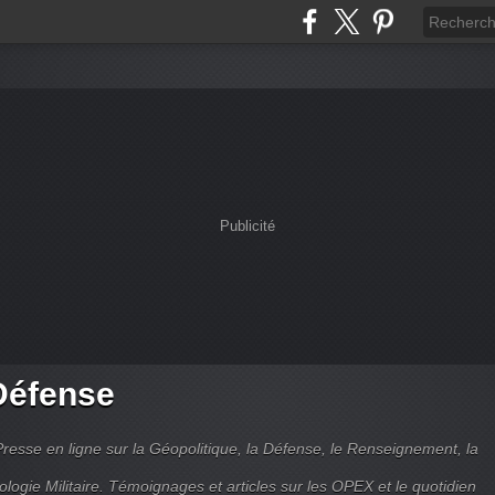
Publicité
Défense
Presse en ligne sur la Géopolitique, la Défense, le Renseignement, la
ologie Militaire. Témoignages et articles sur les OPEX et le quotidien