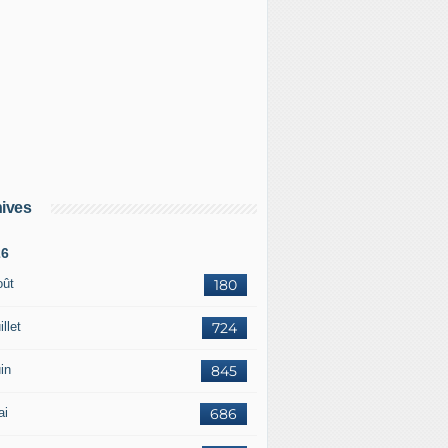
ives
26
oût
180
illet
724
in
845
ai
686