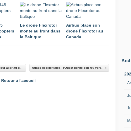
45
Le drone Flexrotor
Airbus place son
icopters
monte au front dans
drone Flexrotor au
s
la Baltique
Canada
Arch
France : Veloce 330, une munition téléopérée pour aller au-delà de Larinae
Armes occidentales : l'Ouest donne son feu vert à l'Ukraine
20
Retour à l'accueil
A
Ju
Ju
M