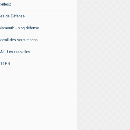
xelles2
nes de Défense
Mamouth - blog défense
portail des sous-marins
N - Les nouvelles
ITTER