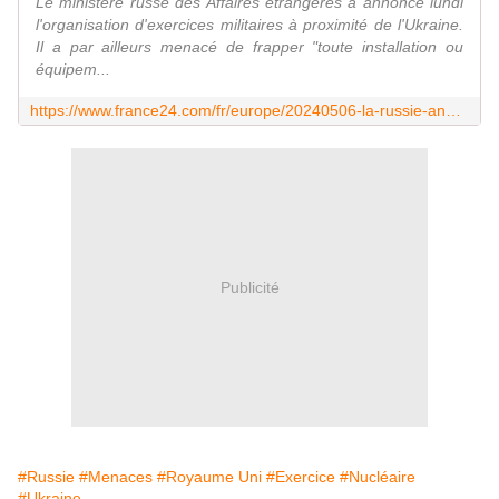
Le ministère russe des Affaires étrangères a annoncé lundi
l'organisation d'exercices militaires à proximité de l'Ukraine.
Il a par ailleurs menacé de frapper "toute installation ou
équipem...
https://www.france24.com/fr/europe/20240506-la-russie-annonce-des-exercices-nucl%C3%A9aires-pr%C3%A8s-de-l-ukraine-et-menace-des-cibles-britanniques
Publicité
#Russie
#Menaces
#Royaume Uni
#Exercice
#Nucléaire
#Ukraine