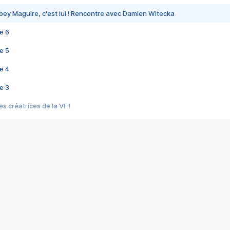
bey Maguire, c'est lui ! Rencontre avec Damien Witecka
e 6
e 5
e 4
e 3
s créatrices de la VF !
e 2
e 1
e Mektoub My Love arrive enfin ! Rencontre avec Shaïn Boumedine et Sal
i : après Toni en famille
elle réalise le bouleversant Dites lui que je l'aime
ais ! Rencontre autour de Vie privée de Rebecca Zlotowski