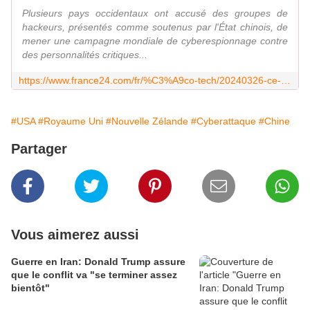
Plusieurs pays occidentaux ont accusé des groupes de
hackeurs, présentés comme soutenus par l'État chinois, de
mener une campagne mondiale de cyberespionnage contre
des personnalités critiques...
https://www.france24.com/fr/%C3%A9co-tech/20240326-ce-que-l-on-sait-des-cyberattaques-attribu%C3%A9es-%C3%A0-la-chine-par-des-pays-occidentaux
#USA
#Royaume Uni
#Nouvelle Zélande
#Cyberattaque
#Chine
Partager
Vous aimerez aussi
Guerre en Iran: Donald Trump assure
que le conflit va "se terminer assez
bientôt"