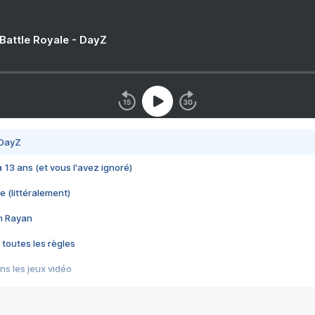
 Battle Royale - DayZ
 DayZ
 a 13 ans (et vous l'avez ignoré)
e (littéralement)
im Rayan
 toutes les règles
s les jeux vidéo
us choquant de Rockstar ? - Le scandale BULLY