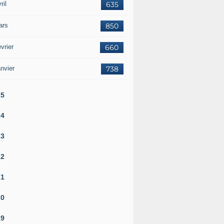
ril
635
ars
850
vrier
660
nvier
738
25
24
23
22
21
20
19