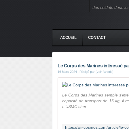
des soldats dans le
ACCUEIL
CONTACT
Le Corps des Marines intéressé par
16 Mars 2024
, Rédigé par (voir l'article)
Le Corps des Marines semble s'int
capacité de transport de 16 kg, il r
L'USMC cher...