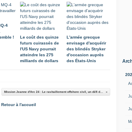
MQ-4
à
semble !
Le coût des quinze
L'armée grecque
futurs cuirassés de
envisage d'acquérir
l'US Navy pourrait
des blindés Stryker
atteindre les 275
d'occasion auprès
milliards de dollars
des États-Unis
Arch
20
A
Mission Jeanne d'Arc 24 : Le ravitaillement offshore civil, un défi dans la formation des officiers-élèves
Ju
Retour à l'accueil
Ju
M