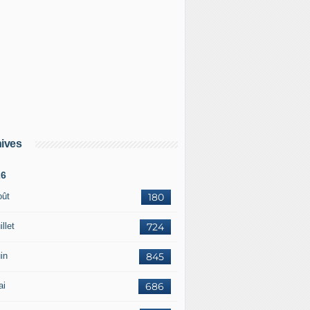
ives
26
oût
180
illet
724
in
845
ai
686