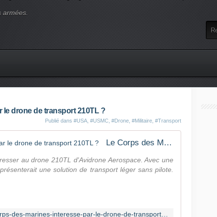
s armées.
 le drone de transport 210TL ?
Publié dans
#USA
,
#USMC
,
#Drone
,
#Militaire
,
#Transport
Le Corps des Marines intéressé par le drone de transport 210TL ?
éresser au drone 210TL d'Avidrone Aerospace. Avec une
eprésenterait une solution de transport léger sans pilote.
https://air-cosmos.com/article/le-corps-des-marines-interesse-par-le-drone-de-transport-210tl-68605