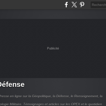
Publicité
Défense
Presse en ligne sur la Géopolitique, la Défense, le Renseignement, la
ologie Militaire. Témoignages et articles sur les OPEX et le quotidien