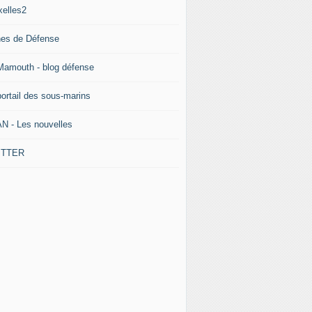
xelles2
nes de Défense
Mamouth - blog défense
portail des sous-marins
N - Les nouvelles
ITTER