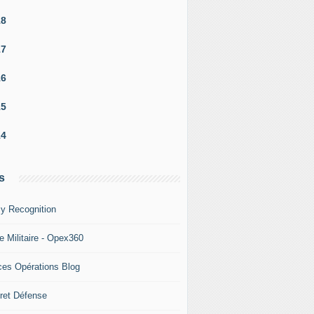
18
17
16
15
14
s
y Recognition
e Militaire - Opex360
ces Opérations Blog
ret Défense