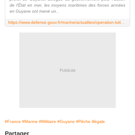
de l'État en mer, les moyens maritimes des forces armées
en Guyane ont mené un...
https://www.defense.gouv.fr/marine/actualites/operation-lutte-contre-peche-illegale-guyane
Publicité
#France
#Marine
#Militaire
#Guyane
#Pêche illégale
Partager