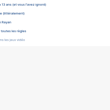
 a 13 ans (et vous l'avez ignoré)
e (littéralement)
im Rayan
 toutes les règles
s les jeux vidéo
us choquant de Rockstar ? - Le scandale BULLY
e plus moche de Steam
du RÊVE tourne au CAUCHEMAR
pendant 8 heures
it… à tort
umiliés par un jeu vidéo
ire - Final Fantasy 8