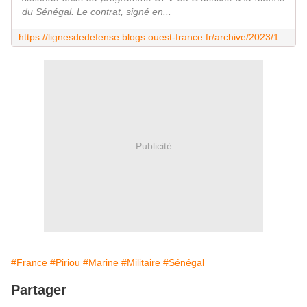
du Sénégal. Le contrat, signé en...
https://lignesdedefense.blogs.ouest-france.fr/archive/2023/11/14/piriou-a-livre-le-second-opv-niani-aux-forces-armees-du-sene-24242.html
Publicité
#France
#Piriou
#Marine
#Militaire
#Sénégal
Partager