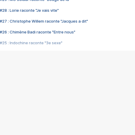
28 : Lorie raconte "Je vais vite"
#27 : Christophe Willem raconte "Jacques a dit"
#26 : Chimène Badi raconte "Entre nous"
#25 : Indochine raconte "3e sexe"
#24 : Zaho raconte "C'est chelou"
#23 : Patrick Bruel raconte "Au café des délices"
#22 : Kyo raconte "Le chemin"
#21 : Nolwenn Leroy raconte "Cassé"
#20 : Patrick Hernandez raconte "Born to be alive"
#19 : Lorie raconte "Près de moi"
#18 : Michael Jones raconte "A nos actes manqués" (avec Jean-Jacque
#17 : Khaled raconte "Aïcha"