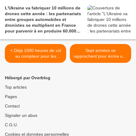
L'Ukraine va fabriquer 10 millions de
drones cette année : les partenariats
entre groupes automobiles et
dronistes se multiplient en France
pour parvenir à en produire 60.000
par an
< Déjà 1000 heures de vol
Sept armées se
au compteur pour les
rapprochent pour écrire une
quatre nouveaux
nouvelle page de l’histoire
hélicoptères H160FI de la
du CAESAR >
Marine nationale
Hébergé par Overblog
Top articles
Pages
Contact
Signaler un abus
C.G.U.
Cookies et données personnelles