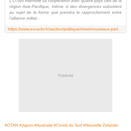
L'OTAN intensifie sa coopération avec quatre pays clés de la
région Asie-Pacifique, même si des divergences subsistent
au sujet de la forme que prendra le rapprochement entre
l'alliance militai...
https://www.euractiv.fr/section/politique/news/nouveaux-partenariats-otan-asie-pacifique-entre-certitudes-sur-le-fond-et-doutes-sur-la-forme/
Publicité
#OTAN
#Japon
#Australie
#Corée du Sud
#Nouvelle Zélande