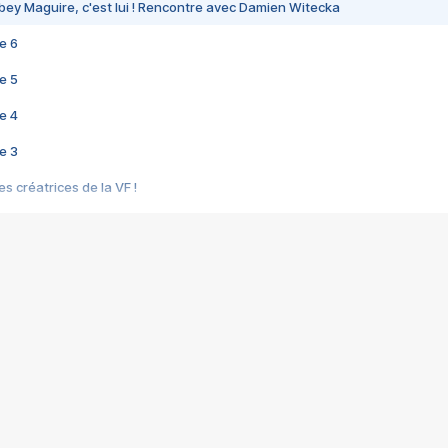
bey Maguire, c'est lui ! Rencontre avec Damien Witecka
e 6
e 5
e 4
e 3
s créatrices de la VF !
e 2
e 1
e Mektoub My Love arrive enfin ! Rencontre avec Shaïn Boumedine et Sal
i : après Toni en famille
elle réalise le bouleversant Dites lui que je l'aime
ais ! Rencontre autour de Vie privée de Rebecca Zlotowski
 de Marguerite, Grave... Rencontre avec Ella Rumpf