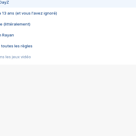
 DayZ
 a 13 ans (et vous l'avez ignoré)
e (littéralement)
im Rayan
 toutes les règles
s les jeux vidéo
us choquant de Rockstar ? - Le scandale BULLY
e plus moche de Steam
du RÊVE tourne au CAUCHEMAR
pendant 8 heures
it… à tort
umiliés par un jeu vidéo
ire - Final Fantasy 8