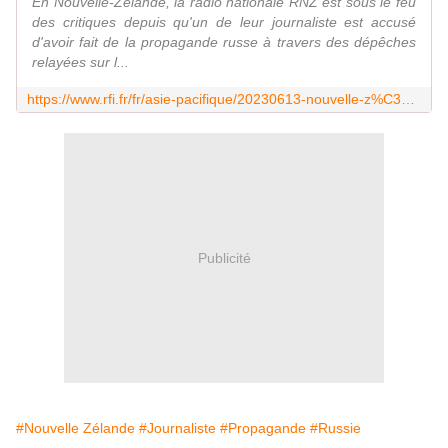
En Nouvelle-Zélande, la radio nationale RNZ est sous le feu
des critiques depuis qu'un de leur journaliste est accusé
d'avoir fait de la propagande russe à travers des dépêches
relayées sur l...
https://www.rfi.fr/fr/asie-pacifique/20230613-nouvelle-z%C3%A9lande-un-journaliste-de-la-radio-nationale-accus%C3%A9-d-avoir-relay%C3%A9-de-la-propagande-russe
Publicité
#Nouvelle Zélande
#Journaliste
#Propagande
#Russie