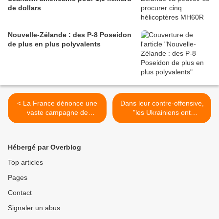
de dollars
Nouvelle-Zélande : des P-8 Poseidon
de plus en plus polyvalents
< La France dénonce une
Dans leur contre-offensive,
vaste campagne de
"les Ukrainiens ont
désinformation en
clairement des difficultés,
provenance de Russie
même s'il y a des résultats
localisés" >
Hébergé par Overblog
Top articles
Pages
Contact
Signaler un abus