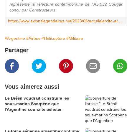
représente la relecture contemporaine de l'AS.532 Cougar
conçu par Constructeurs
https://www.avionslegendaires.net/2023/06/actu/lejercito-argentino-se-tourne-vers-lairbus-helicopters-h215m/
#Argentine
#Airbus
#Hélicoptère
#Militaire
Partager
Vous aimerez aussi
Le Brésil voudrait construire les
sous-marins Scorpène que
l'Argentine souhaite acheter
La force aérienne argentine confirme