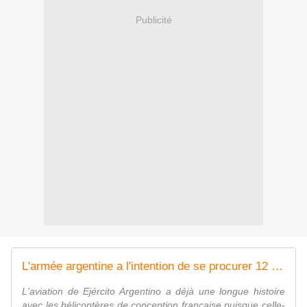
Publicité
L'armée argentine a l'intention de se procurer 12 hélicoptères H215M auprès d'Airbus - Zone Militaire
L'aviation de Ejército Argentino a déjà une longue histoire
avec les hélicoptères de conception française puisque celle-