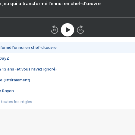
e jeu qui a transformé l’ennui en chef-d’œuvre
nsformé l’ennui en chef-d’œuvre
 DayZ
 a 13 ans (et vous l'avez ignoré)
e (littéralement)
im Rayan
 toutes les règles
s les jeux vidéo
us choquant de Rockstar ? - Le scandale BULLY
e plus moche de Steam