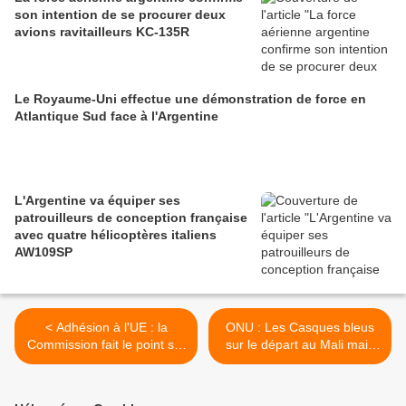
son intention de se procurer deux
avions ravitailleurs KC-135R
Le Royaume-Uni effectue une démonstration de force en
Atlantique Sud face à l'Argentine
L'Argentine va équiper ses
patrouilleurs de conception française
avec quatre hélicoptères italiens
AW109SP
< Adhésion à l'UE : la
ONU : Les Casques bleus
Commission fait le point sur
sur le départ au Mali mais
les progrès de l'Ukraine, la
aussi en RDC: quel avenir
Moldavie et la Géorgie
pour les OMP ? >