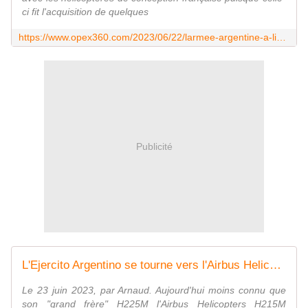
ci fit l'acquisition de quelques
https://www.opex360.com/2023/06/22/larmee-argentine-a-lintention-de-se-procurer-12-helicopteres-h215m-aupres-dairbus/
Publicité
L'Ejercito Argentino se tourne vers l'Airbus Helicopters H215M. - avionslegendaires.net
Le 23 juin 2023, par Arnaud. Aujourd'hui moins connu que
son "grand frère" H225M l'Airbus Helicopters H215M