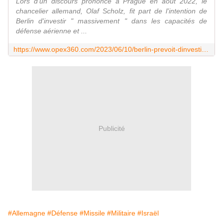
Lors d'un discours prononcé à Prague en août 2022, le
chancelier allemand, Olaf Scholz, fit part de l'intention de
Berlin d'investir " massivement " dans les capacités de
défense aérienne et ...
https://www.opex360.com/2023/06/10/berlin-prevoit-dinvestir-4-milliards-deuros-pour-se-procurer-le-systeme-de-defense-aerienne-israelien-arrows-3/
Publicité
#Allemagne
#Défense
#Missile
#Militaire
#Israël