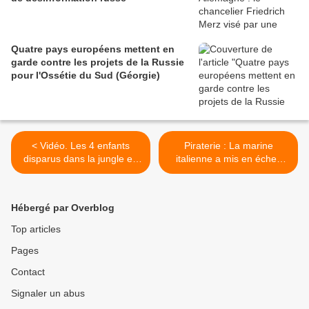
Quatre pays européens mettent en
garde contre les projets de la Russie
pour l'Ossétie du Sud (Géorgie)
< Vidéo. Les 4 enfants
Piraterie : La marine
disparus dans la jungle en
italienne a mis en échec
Colombie après un crash
une tentative de
aérien retrouvés vivants par
détournement d'un cargo
les militaires
turc en Méditerranée >
Hébergé par Overblog
Top articles
Pages
Contact
Signaler un abus