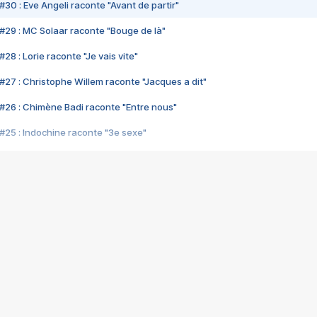
#30 : Eve Angeli raconte "Avant de partir"
#29 : MC Solaar raconte "Bouge de là"
28 : Lorie raconte "Je vais vite"
#27 : Christophe Willem raconte "Jacques a dit"
#26 : Chimène Badi raconte "Entre nous"
#25 : Indochine raconte "3e sexe"
#24 : Zaho raconte "C'est chelou"
#23 : Patrick Bruel raconte "Au café des délices"
#22 : Kyo raconte "Le chemin"
#21 : Nolwenn Leroy raconte "Cassé"
#20 : Patrick Hernandez raconte "Born to be alive"
#19 : Lorie raconte "Près de moi"
#18 : Michael Jones raconte "A nos actes manqués" (avec Jean-Jacque