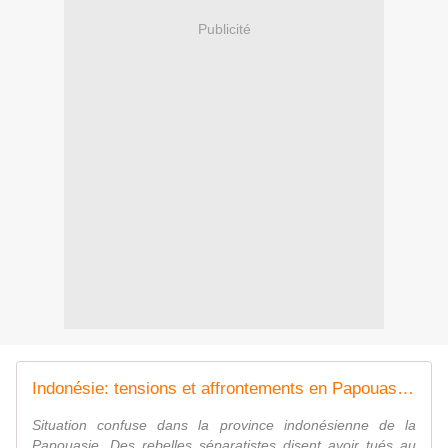
Publicité
Indonésie: tensions et affrontements en Papouasie entre soldats et rebelles
Situation confuse dans la province indonésienne de la
Papouasie. Des rebelles séparatistes disent avoir tués au