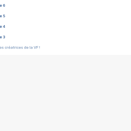
e 6
e 5
e 4
e 3
s créatrices de la VF !
e 2
e 1
e Mektoub My Love arrive enfin ! Rencontre avec Shaïn Boumedine et Sal
i : après Toni en famille
elle réalise le bouleversant Dites lui que je l'aime
ais ! Rencontre autour de Vie privée de Rebecca Zlotowski
 de Marguerite, Grave... Rencontre avec Ella Rumpf