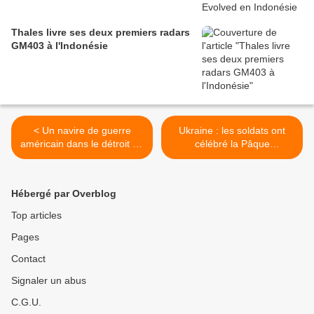
Thales livre ses deux premiers radars
GM403 à l'Indonésie
< Un navire de guerre
Ukraine : les soldats ont
américain dans le détroit de
célébré la Pâque
Taïwan : Pékin accuse
orthodoxe, l'insupportable
Washington de "battage
attente des familles de
médiatique"
prisonniers de guerre
Hébergé par Overblog
ukrainiens >
Top articles
Pages
Contact
Signaler un abus
C.G.U.