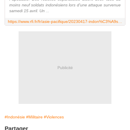
moins neuf soldats indonésiens lors d'une attaque survenue
samedi 15 avril. Un ...
https://www.rfi.fr/fr/asie-pacifique/20230417-indon%C3%A9sie-tensions-et-affrontements-en-papouasie-entre-soldats-et-rebelles
Publicité
#Indonésie
#Militaire
#Violences
Partager