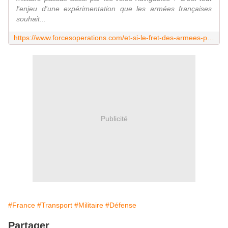
l'enjeu d'une expérimentation que les armées françaises
souhait...
https://www.forcesoperations.com/et-si-le-fret-des-armees-passait-aussi-par-les-voies-navigables/
Publicité
#France
#Transport
#Militaire
#Défense
Partager