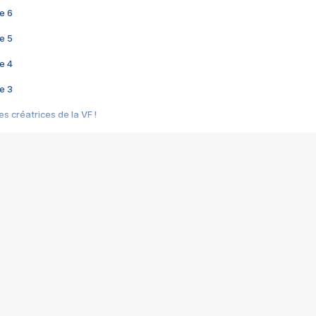
e 6
e 5
e 4
e 3
s créatrices de la VF !
e 2
e 1
e Mektoub My Love arrive enfin ! Rencontre avec Shaïn Boumedine et Sal
i : après Toni en famille
elle réalise le bouleversant Dites lui que je l'aime
ais ! Rencontre autour de Vie privée de Rebecca Zlotowski
 de Marguerite, Grave... Rencontre avec Ella Rumpf