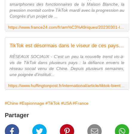
smartphones des fonctionnaires de la Maison Blanche, la
pression montait contre TikTok mardi avec la progression au
Congrès d'un projet de ...
https://www.france24.com/fr/am%C3%A9riques/20230301-les-etats-unis-envisagent-une-interdiction-totale-de-l-application-tiktok
TikTok est désormais dans le viseur de ces pays... Et en France ?
RÉSEAUX SOCIAUX - C'est un peu la nouvelle trend vis-à-
vis de TikTok dans plusieurs pays : la défiance envers le
réseau social venu de Chine. Depuis plusieurs semaines,
une poignée d'instituti...
https://www.huffingtonpost.fr/international/article/tiktok-bientot-dans-le-viseur-de-la-france-apres-les-etats-unis-et-le-canada_214690.html
#Chine
#Espionnage
#TikTok
#USA
#France
Partager