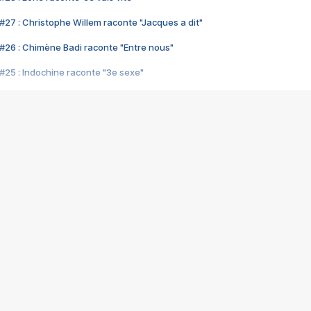
#27 : Christophe Willem raconte "Jacques a dit"
#26 : Chimène Badi raconte "Entre nous"
#25 : Indochine raconte "3e sexe"
#24 : Zaho raconte "C'est chelou"
#23 : Patrick Bruel raconte "Au café des délices"
#22 : Kyo raconte "Le chemin"
#21 : Nolwenn Leroy raconte "Cassé"
#20 : Patrick Hernandez raconte "Born to be alive"
#19 : Lorie raconte "Près de moi"
#18 : Michael Jones raconte "A nos actes manqués" (avec Jean-Jacque
#17 : Khaled raconte "Aïcha"
#16 : Corneille raconte "Parce qu'on vient de loin"