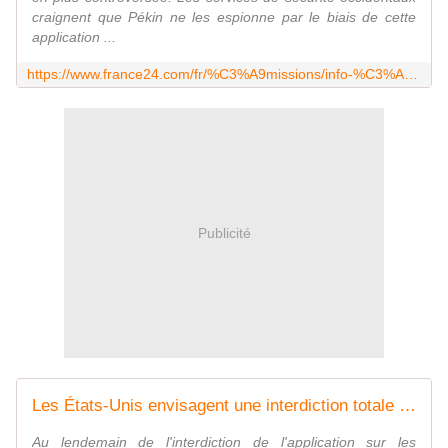
craignent que Pékin ne les espionne par le biais de cette
application ...
https://www.france24.com/fr/%C3%A9missions/info-%C3%A9co/20230301-soup%C3%A7ons-d-espionnage-la-pression-monte-autour-de-tiktok
Publicité
Les États-Unis envisagent une interdiction totale de l'application TikTok
Au lendemain de l'interdiction de l'application sur les