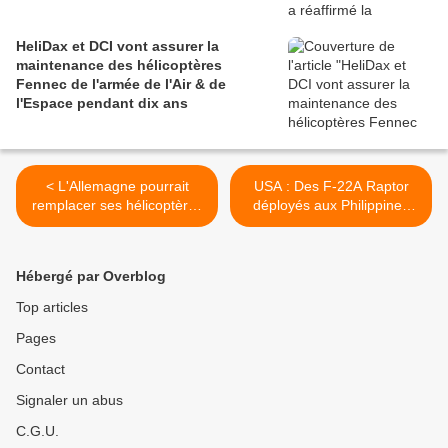
HeliDax et DCI vont assurer la
maintenance des hélicoptères
Fennec de l'armée de l'Air & de
l'Espace pendant dix ans
< L'Allemagne pourrait
USA : Des F-22A Raptor
remplacer ses hélicoptères
déployés aux Philippines
d’attaque Tigre par des
pour un exercice >
H145M dotés d’une
capacité antichar
Hébergé par Overblog
Top articles
Pages
Contact
Signaler un abus
C.G.U.