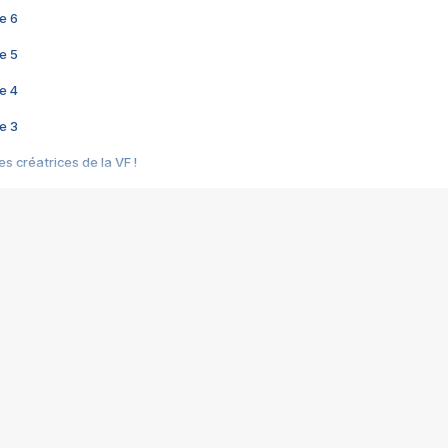
e 6
e 5
e 4
e 3
s créatrices de la VF !
e 2
e 1
e Mektoub My Love arrive enfin ! Rencontre avec Shaïn Boumedine et Sal
i : après Toni en famille
elle réalise le bouleversant Dites lui que je l'aime
ais ! Rencontre autour de Vie privée de Rebecca Zlotowski
 de Marguerite, Grave... Rencontre avec Ella Rumpf