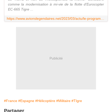
comme la modernisation à mi-vie de la flotte d'Eurocopter
EC-665 Tigre ...
https://www.avionslegendaires.net/2023/03/actu/le-programme-airbus-helicopters-tigre-mark-3-est6-il-encore-raisonnable/
Publicité
#France
#Espagne
#Hélicoptère
#Militaire
#TIgre
Partager