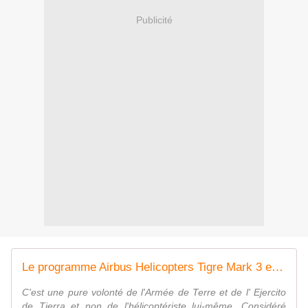
Publicité
Le programme Airbus Helicopters Tigre Mark 3 est-il encore raisonnable ? - avionslegendaires.net
C'est une pure volonté de l'Armée de Terre et de l' Ejercito
de Tierra et non de l'hélicoptériste lui-même. Considéré