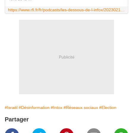
https://www.rfi.fr/fr/podcasts/les-dessous-de-l-infox/20230217-r%C3%A9v%C3%A9lations-sur-l-industrie-de-la-d%C3%A9sinformation-une-activit%C3%A9-lucrative-%C3%A0-l-%C3%A9chelle-de-la-plan%C3%A8te
Publicité
#Israël
#Désinformation
#Intox
#Réseaux sociaux
#Election
Partager