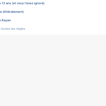
 a 13 ans (et vous l'avez ignoré)
e (littéralement)
im Rayan
 toutes les règles
s les jeux vidéo
us choquant de Rockstar ? - Le scandale BULLY
e plus moche de Steam
du RÊVE tourne au CAUCHEMAR
pendant 8 heures
it… à tort
umiliés par un jeu vidéo
ire - Final Fantasy 8
ti un empire - Age of Empires