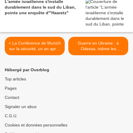
L'armée israélienne s'installe
durablement dans le sud du Liban,
pointe une enquête d'"Haaretz"
< La Conférence de Munich
Guerre en Ukraine : à
sur la sécurité, un an après
Odessa, même les
l'invasion
russophones appellent à la
"dérussification" >
Hébergé par Overblog
Top articles
Pages
Contact
Signaler un abus
C.G.U.
Cookies et données personnelles