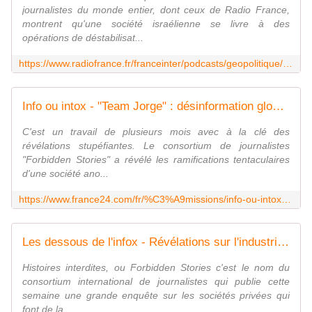
journalistes du monde entier, dont ceux de Radio France,
montrent qu'une société israélienne se livre à des
opérations de déstabilisat...
https://www.radiofrance.fr/franceinter/podcasts/geopolitique/geopolitique-du-jeudi-16-fevrier-2023-7148974
Info ou intox - "Team Jorge" : désinformation globale et technologie de pointe
C'est un travail de plusieurs mois avec à la clé des
révélations stupéfiantes. Le consortium de journalistes
"Forbidden Stories" a révélé les ramifications tentaculaires
d'une société ano...
https://www.france24.com/fr/%C3%A9missions/info-ou-intox/20230216-team-jorge-d%C3%A9sinformation-globale-et-technologie-de-pointe
Les dessous de l'infox - Révélations sur l'industrie de la désinformation, une activité lucrative à l'échelle de la planète
Histoires interdites, ou Forbidden Stories c'est le nom du
consortium international de journalistes qui publie cette
semaine une grande enquête sur les sociétés privées qui
font de la ...