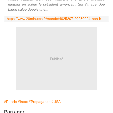
mettant en scène le président américain. Sur l'image, Joe
Biden salue depuis une...
https://www.20minutes.fr/monde/4025207-20230224-non-homme-adresse-doigt-honneur-joe-biden-varsovie
Publicité
#Russie
#Intox
#Propagande
#USA
Partager