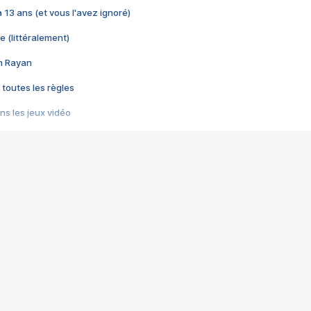
 a 13 ans (et vous l'avez ignoré)
e (littéralement)
im Rayan
 toutes les règles
s les jeux vidéo
us choquant de Rockstar ? - Le scandale BULLY
e plus moche de Steam
du RÊVE tourne au CAUCHEMAR
pendant 8 heures
it… à tort
umiliés par un jeu vidéo
ire - Final Fantasy 8