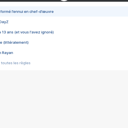
nsformé l’ennui en chef-d’œuvre
 DayZ
 a 13 ans (et vous l'avez ignoré)
e (littéralement)
im Rayan
 toutes les règles
s les jeux vidéo
us choquant de Rockstar ? - Le scandale BULLY
e plus moche de Steam
du RÊVE tourne au CAUCHEMAR
pendant 8 heures
it… à tort