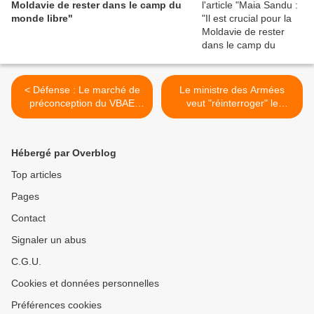
Moldavie de rester dans le camp du
monde libre"
< Défense : Le marché de
Le ministre des Armées
préconception du VBAE
veut "réinterroger" le
espéré avant l'été
modèle de l'hélicoptère
d'attaque Tigre Mk3 >
Hébergé par Overblog
Top articles
Pages
Contact
Signaler un abus
C.G.U.
Cookies et données personnelles
Préférences cookies