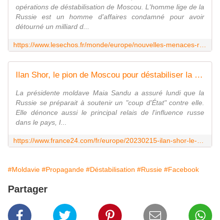
opérations de déstabilisation de Moscou. L'homme lige de la
Russie est un homme d'affaires condamné pour avoir
détourné un milliard d...
https://www.lesechos.fr/monde/europe/nouvelles-menaces-russes-sur-la-moldavie-1910037
Ilan Shor, le pion de Moscou pour déstabiliser la Moldavie ?
La présidente moldave Maia Sandu a assuré lundi que la
Russie se préparait à soutenir un "coup d'État" contre elle.
Elle dénonce aussi le principal relais de l'influence russe
dans le pays, I...
https://www.france24.com/fr/europe/20230215-ilan-shor-le-pion-de-moscou-pour-d%C3%A9stabiliser-la-moldavie
#Moldavie
#Propagande
#Déstabilisation
#Russie
#Facebook
Partager