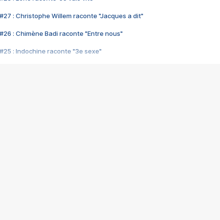
#27 : Christophe Willem raconte "Jacques a dit"
#26 : Chimène Badi raconte "Entre nous"
#25 : Indochine raconte "3e sexe"
#24 : Zaho raconte "C'est chelou"
#23 : Patrick Bruel raconte "Au café des délices"
#22 : Kyo raconte "Le chemin"
#21 : Nolwenn Leroy raconte "Cassé"
#20 : Patrick Hernandez raconte "Born to be alive"
#19 : Lorie raconte "Près de moi"
#18 : Michael Jones raconte "A nos actes manqués" (avec Jean-Jacque
#17 : Khaled raconte "Aïcha"
#16 : Corneille raconte "Parce qu'on vient de loin"