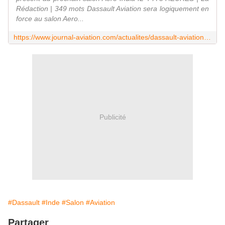
Rédaction | 349 mots Dassault Aviation sera logiquement en
force au salon Aero...
https://www.journal-aviation.com/actualites/dassault-aviation-tres-present-au-prochain-salon-aero-india~56639.html
Publicité
#Dassault
#Inde
#Salon
#Aviation
Partager