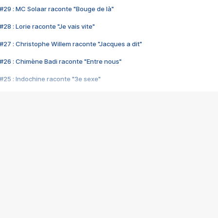
#29 : MC Solaar raconte "Bouge de là"
28 : Lorie raconte "Je vais vite"
#27 : Christophe Willem raconte "Jacques a dit"
#26 : Chimène Badi raconte "Entre nous"
#25 : Indochine raconte "3e sexe"
#24 : Zaho raconte "C'est chelou"
#23 : Patrick Bruel raconte "Au café des délices"
#22 : Kyo raconte "Le chemin"
#21 : Nolwenn Leroy raconte "Cassé"
#20 : Patrick Hernandez raconte "Born to be alive"
#19 : Lorie raconte "Près de moi"
#18 : Michael Jones raconte "A nos actes manqués" (avec Jean-Jacque