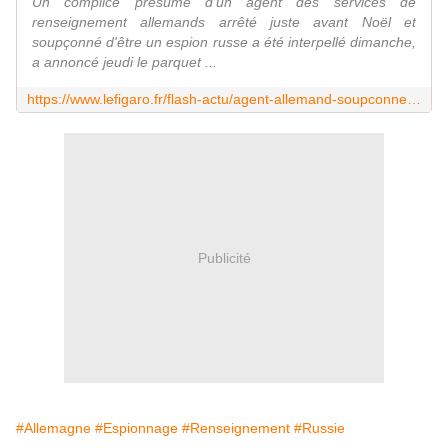
Un complice présumé d'un agent des services de
renseignement allemands arrêté juste avant Noël et
soupçonné d'être un espion russe a été interpellé dimanche,
a annoncé jeudi le parquet ...
https://www.lefigaro.fr/flash-actu/agent-allemand-soupconne-de-travailler-pour-les-russes-un-complice-presume-interpelle-20230126
Publicité
#Allemagne
#Espionnage
#Renseignement
#Russie