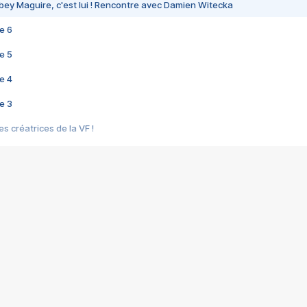
bey Maguire, c'est lui ! Rencontre avec Damien Witecka
e 6
e 5
e 4
e 3
s créatrices de la VF !
e 2
e 1
e Mektoub My Love arrive enfin ! Rencontre avec Shaïn Boumedine et Sal
i : après Toni en famille
elle réalise le bouleversant Dites lui que je l'aime
ais ! Rencontre autour de Vie privée de Rebecca Zlotowski
 de Marguerite, Grave... Rencontre avec Ella Rumpf