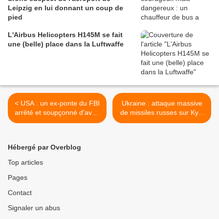
Leipzig en lui donnant un coup de
pied
L'Airbus Helicopters H145M se fait
une (belle) place dans la Luftwaffe
< USA : un ex-ponte du FBI
Ukraine : attaque massive
arrêté et soupçonné d'avoir
de missiles russes sur Kyiv
œuvré pour un proche de
et deux sites énergétiques
Poutine
près d'Odessa >
Hébergé par Overblog
Top articles
Pages
Contact
Signaler un abus