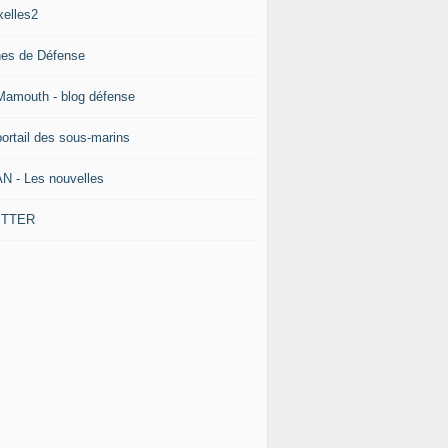
xelles2
nes de Défense
Mamouth - blog défense
portail des sous-marins
N - Les nouvelles
ITTER