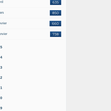
ril
635
ars
850
vrier
660
nvier
738
25
24
23
22
21
20
19