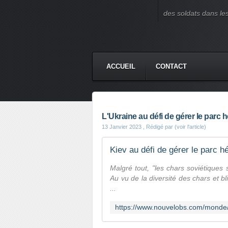
des soldats dans le
ACCUEIL
CONTACT
L'Ukraine au défi de gérer le parc 
13 Janvier 2023
, Rédigé par (voir l'article)
Kiev au défi de gérer le parc h
Malgré tout, "les chars soviétiques 
Au vu de la diversité des chars et b
...