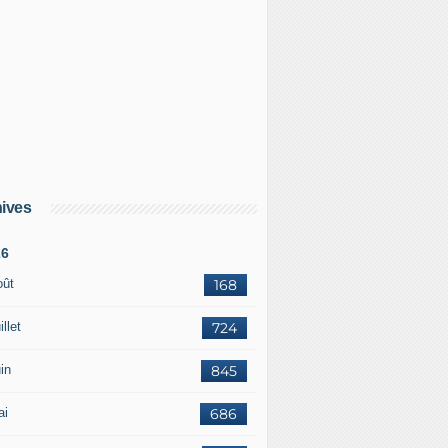
ives
26
oût
168
illet
724
in
845
ai
686