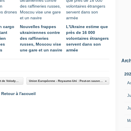
un cargo
Nouvelles frappes
L'Ukraine estime que
tant
ukrainiennes contre
près de 16 000
rien
des raffineries
volontaires étrangers
des
russes, Moscou vise
servent dans son
es
une gare et un navire
armée
Arch
20
Ukraine : après 11 mois de guerre, le bras droit de Volodymyr Zelensky est l'invité de BFMTV
Union Européenne - Royaume-Uni : Peut-on sauver le protocole nord-irlandais ?
A
Retour à l'accueil
Ju
Ju
M