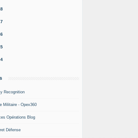
18
17
16
15
14
s
y Recognition
e Militaire - Opex360
ces Opérations Blog
ret Défense