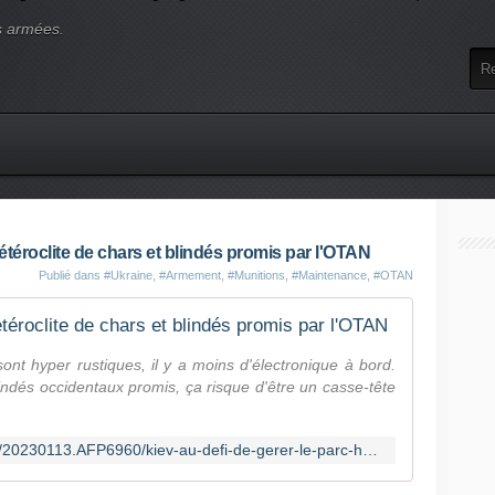
s armées.
hétéroclite de chars et blindés promis par l'OTAN
Publié dans
#Ukraine
,
#Armement
,
#Munitions
,
#Maintenance
,
#OTAN
étéroclite de chars et blindés promis par l'OTAN
sont hyper rustiques, il y a moins d'électronique à bord.
lindés occidentaux promis, ça risque d'être un casse-tête
https://www.nouvelobs.com/monde/20230113.AFP6960/kiev-au-defi-de-gerer-le-parc-heteroclite-de-chars-et-blindes-promis-par-l-otan.html