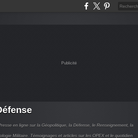
Publicité
Défense
Presse en ligne sur la Géopolitique, la Défense, le Renseignement, la
ologie Militaire. Témoignages et articles sur les OPEX et le quotidien