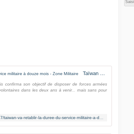
Taïwan va rétablir la durée du service militaire à douze mois - Zone Militaire
s confirma son objectif de disposer de forces armées
volontaires dans les deux ans à venir... mais sans pour
http://www.opex360.com/2022/12/27/taiwan-va-retablir-la-duree-du-service-militaire-a-douze-mois/