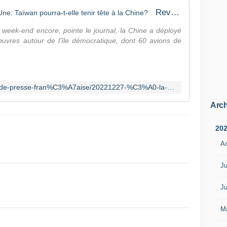
Revue de presse française - À la Une: Taïwan pourra-t-elle tenir tête à la Chine?
 week-end encore, pointe le journal, la Chine a déployé
vres autour de l'île démocratique, dont 60 avions de
https://www.rfi.fr/fr/podcasts/revue-de-presse-fran%C3%A7aise/20221227-%C3%A0-la-une-ta%C3%AFwan-pourra-t-elle-tenir-t%C3%AAte-%C3%A0-la-chine
Arch
20
A
Ju
Ju
M