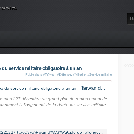
s armées.
du service militaire obligatoire à un an
Publié dans
#Taïwan
,
#Défense
,
#Militaire
,
#Service militaire
Taïwan décide de rallonger la durée du service militaire obligatoire à un an
 ce mardi 27 décembre un grand plan de renforcement de
tamment l'allongement de la durée du service militaire.
https://www.rfi.fr/fr/asie-pacifique/20221227-ta%C3%AFwan-d%C3%A9cide-de-rallonger-la-dur%C3%A9e-du-service-militaire-obligatoire-%C3%A0-un-an