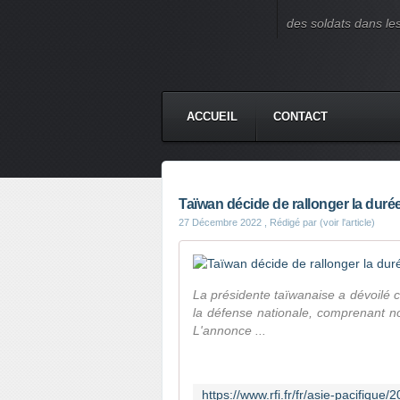
des soldats dans le
ACCUEIL
CONTACT
Taïwan décide de rallonger la durée 
27 Décembre 2022
, Rédigé par (voir l'article)
La présidente taïwanaise a dévoilé
la défense nationale, comprenant no
L'annonce ...