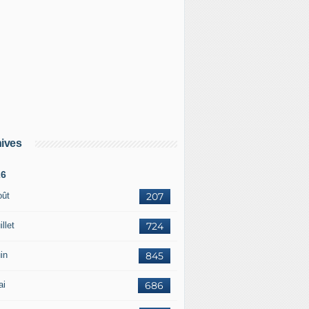
ives
26
oût
207
illet
724
in
845
ai
686