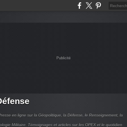
Publicité
Défense
Presse en ligne sur la Géopolitique, la Défense, le Renseignement, la
ologie Militaire. Témoignages et articles sur les OPEX et le quotidien