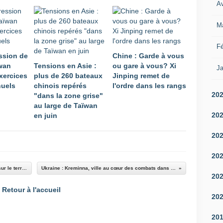
Av
M
Fé
ession de
Chine : Garde à vous
ïwan
Tensions en Asie :
ou gare à vous? Xi
Ja
xercices
plus de 260 bateaux
Jinping remet de
nuels
chinois repérés
l'ordre dans les rangs
20
"dans la zone grise"
au large de Taïwan
20
en juin
20
20
Mort de quatre soldats ukrainiens en mission sur le territoire russe
Ukraine : Kreminna, ville au cœur des combats dans le Donbass
20
Retour à l'accueil
20
20