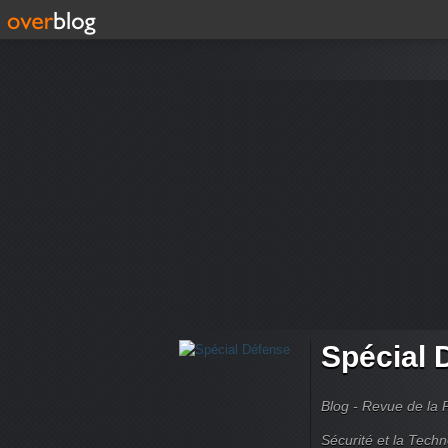
Spécial 
Blog - Revue de la 
Sécurité et la Techn