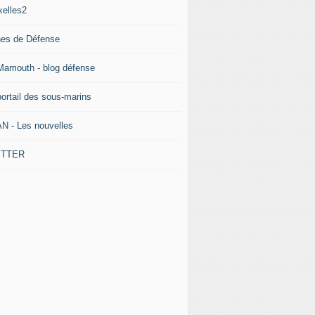
xelles2
nes de Défense
Mamouth - blog défense
portail des sous-marins
N - Les nouvelles
ITTER