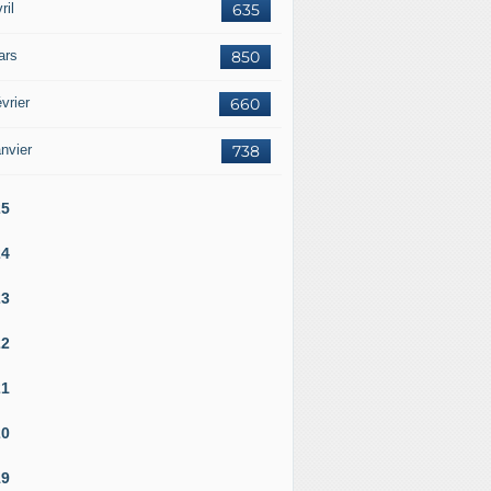
ril
635
ars
850
vrier
660
nvier
738
25
24
23
22
21
20
19