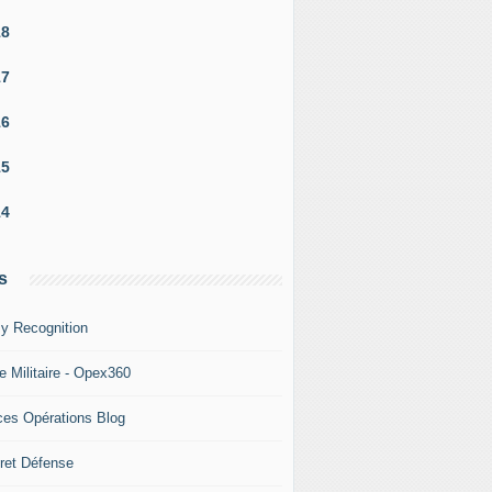
18
17
16
15
14
s
y Recognition
e Militaire - Opex360
ces Opérations Blog
ret Défense