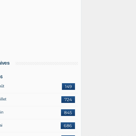
ives
26
oût
149
illet
724
in
845
ai
686