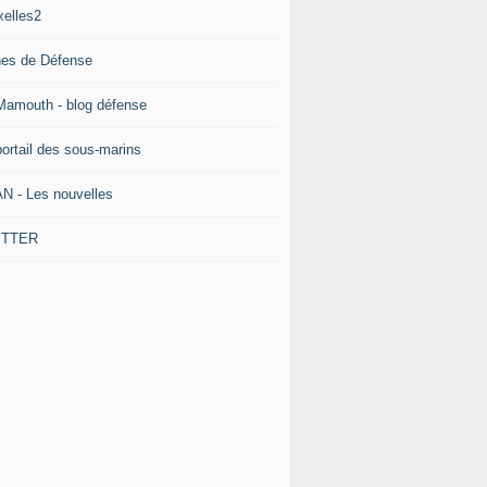
xelles2
nes de Défense
Mamouth - blog défense
portail des sous-marins
N - Les nouvelles
ITTER