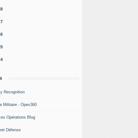
18
17
16
15
14
s
y Recognition
e Militaire - Opex360
ces Opérations Blog
ret Défense