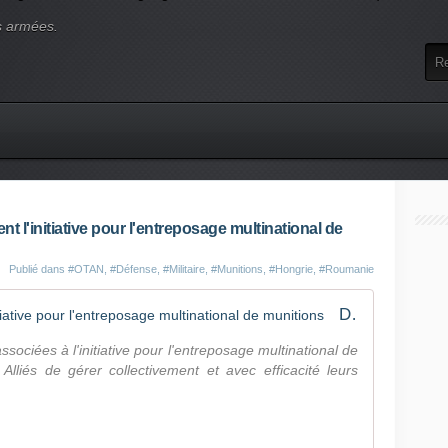
s armées.
t l'initiative pour l'entreposage multinational de
Publié dans
#OTAN
,
#Défense
,
#Militaire
,
#Munitions
,
#Hongrie
,
#Roumanie
De nouveaux Alliés rejoignent l'initiative pour l'entreposage multinational de munitions
sociées à l'initiative pour l'entreposage multinational de
lliés de gérer collectivement et avec efficacité leurs