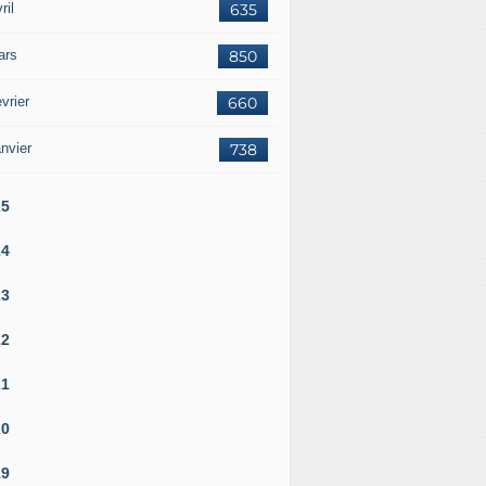
ril
635
ars
850
vrier
660
nvier
738
25
24
23
22
21
20
19