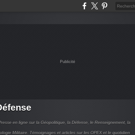
Publicité
Défense
Presse en ligne sur la Géopolitique, la Défense, le Renseignement, la
ologie Militaire. Témoignages et articles sur les OPEX et le quotidien