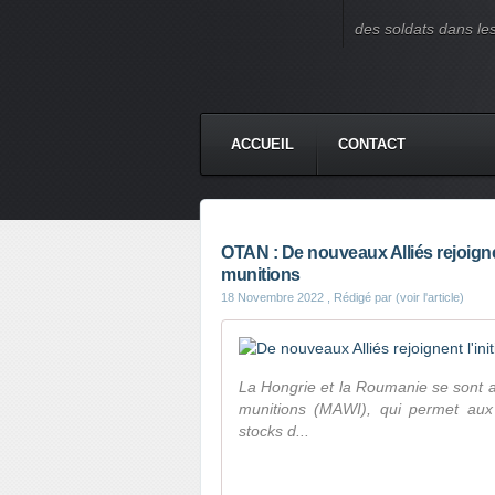
des soldats dans le
ACCUEIL
CONTACT
OTAN : De nouveaux Alliés rejoignen
munitions
18 Novembre 2022
, Rédigé par (voir l'article)
La Hongrie et la Roumanie se sont as
munitions (MAWI), qui permet aux A
stocks d...