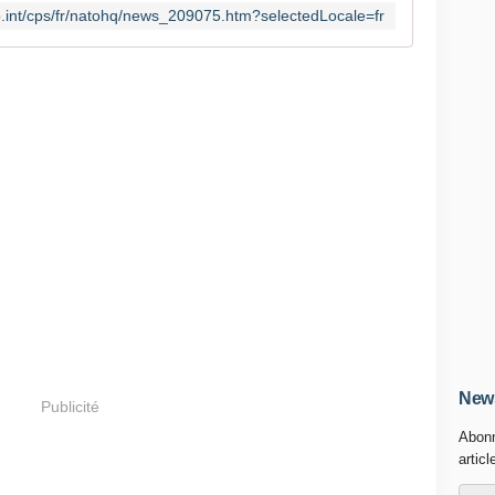
o.int/cps/fr/natohq/news_209075.htm?selectedLocale=fr
News
Publicité
Abonn
articl