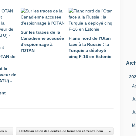
Sur les traces de la
Canadienne accusée
Flanc nord de l'Otan
d'espionnage à
face à la Russie : la
l'OTAN
Turquie a déployé
OTAN de
cinq F-16 en Estonie
Arch
à la
aveur de
20
ATU) -
A
ent
Ju
Ju
M
OTAN : première réunion des hauts responsables nationaux pour la résilience
L'OTAN au salon des centres de formation et d'entraînement des partenariats militaires