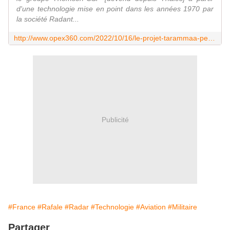
d'une technologie mise en point dans les années 1970 par
la société Radant...
http://www.opex360.com/2022/10/16/le-projet-tarammaa-permettra-au-rafale-f4-de-voir-encore-plus-loin/
Publicité
#France
#Rafale
#Radar
#Technologie
#Aviation
#Militaire
Partager