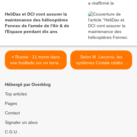
HeliDax et DCI vont assurer la
maintenance des hélicoptères
Fennec de l'armée de l'Air & de
l'Espace pendant dix ans
< Russie : 11 morts dans
Selon M. Lecornu, les
une fusillade sur un terrain
systèmes Crotale cédés à
militaire, un "attentat" selon
l'Ukraine seront remplacés
les autorités
par des batteries "Mamba"
>
Hébergé par Overblog
Top articles
Pages
Contact
Signaler un abus
C.G.U.