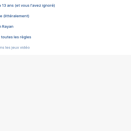
 a 13 ans (et vous l'avez ignoré)
e (littéralement)
im Rayan
 toutes les règles
s les jeux vidéo
us choquant de Rockstar ? - Le scandale BULLY
e plus moche de Steam
du RÊVE tourne au CAUCHEMAR
pendant 8 heures
it… à tort
umiliés par un jeu vidéo
ire - Final Fantasy 8