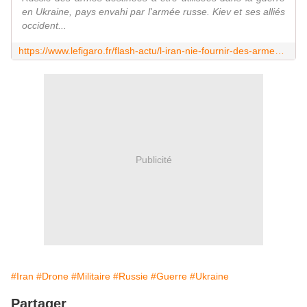
en Ukraine, pays envahi par l'armée russe. Kiev et ses alliés
occident...
https://www.lefigaro.fr/flash-actu/l-iran-nie-fournir-des-armes-a-moscou-pour-leur-utilisation-contre-kiev-20221015
Publicité
#Iran
#Drone
#Militaire
#Russie
#Guerre
#Ukraine
Partager