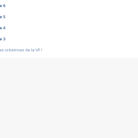
e 6
e 5
e 4
e 3
s créatrices de la VF !
e 2
e 1
e Mektoub My Love arrive enfin ! Rencontre avec Shaïn Boumedine et Sal
i : après Toni en famille
elle réalise le bouleversant Dites lui que je l'aime
ais ! Rencontre autour de Vie privée de Rebecca Zlotowski
 de Marguerite, Grave... Rencontre avec Ella Rumpf