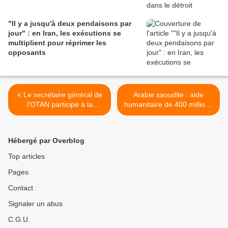
"Il y a jusqu'à deux pendaisons par
jour" : en Iran, les exécutions se
multiplient pour réprimer les
opposants
< Le secrétaire général de
Arabie saoudite : aide
l'OTAN participe à la
humanitaire de 400 millions
réunion des ministres de la
de dollars pour l'Ukraine >
Défense du groupe des
"neuf de Bucarest"
Hébergé par Overblog
Top articles
Pages
Contact
Signaler un abus
C.G.U.