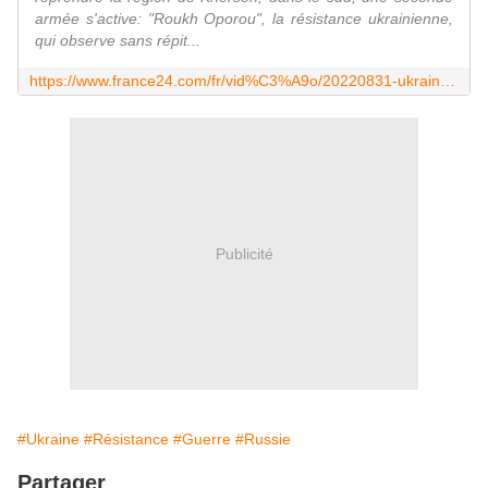
armée s'active: "Roukh Oporou", la résistance ukrainienne,
qui observe sans répit...
https://www.france24.com/fr/vid%C3%A9o/20220831-ukraine-l-arm%C3%A9e-de-l-ombre-face-%C3%A0-l-occupation-russe-dans-le-sud-du-pays
Publicité
#Ukraine
#Résistance
#Guerre
#Russie
Partager