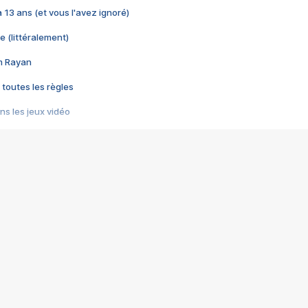
 a 13 ans (et vous l'avez ignoré)
e (littéralement)
im Rayan
 toutes les règles
s les jeux vidéo
us choquant de Rockstar ? - Le scandale BULLY
e plus moche de Steam
du RÊVE tourne au CAUCHEMAR
pendant 8 heures
it… à tort
umiliés par un jeu vidéo
ire - Final Fantasy 8