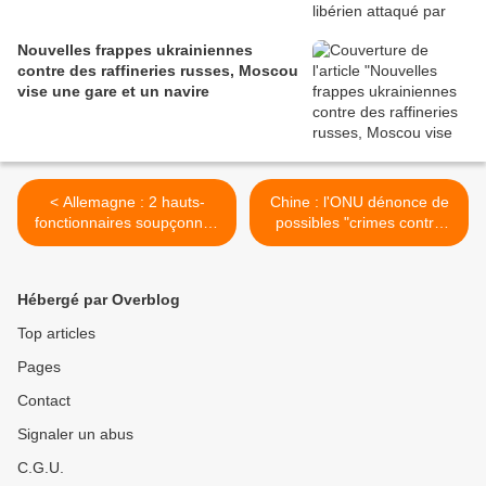
Nouvelles frappes ukrainiennes
contre des raffineries russes, Moscou
vise une gare et un navire
< Allemagne : 2 hauts-
Chine : l'ONU dénonce de
fonctionnaires soupçonnés
possibles "crimes contre
d'espionnage au profit de
l'humanité" à l'égard des
Moscou travaillaient au
Ouïghours >
ministère de l'Economie
Hébergé par Overblog
Top articles
Pages
Contact
Signaler un abus
C.G.U.