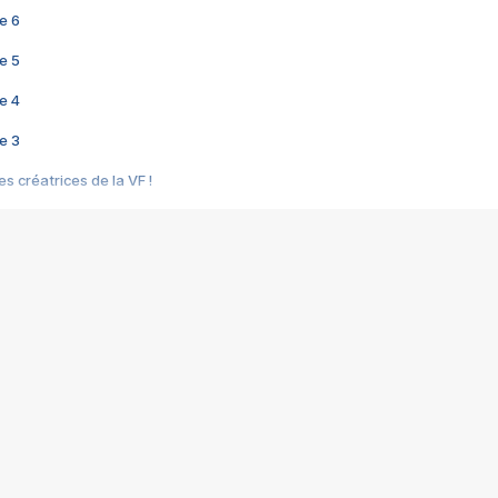
e 6
e 5
e 4
e 3
s créatrices de la VF !
e 2
e 1
e Mektoub My Love arrive enfin ! Rencontre avec Shaïn Boumedine et Sal
i : après Toni en famille
elle réalise le bouleversant Dites lui que je l'aime
ais ! Rencontre autour de Vie privée de Rebecca Zlotowski
 de Marguerite, Grave... Rencontre avec Ella Rumpf