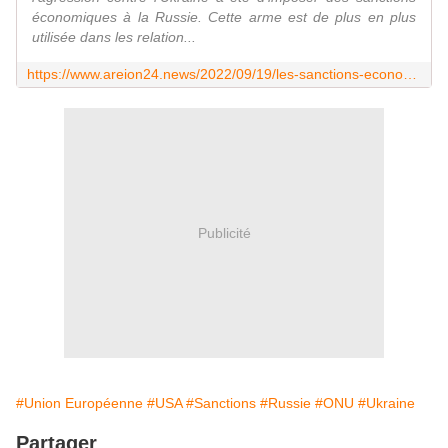
économiques à la Russie. Cette arme est de plus en plus
utilisée dans les relation...
https://www.areion24.news/2022/09/19/les-sanctions-economiques-lautre-arme-des-relations-internationales/
Publicité
#Union Européenne
#USA
#Sanctions
#Russie
#ONU
#Ukraine
Partager