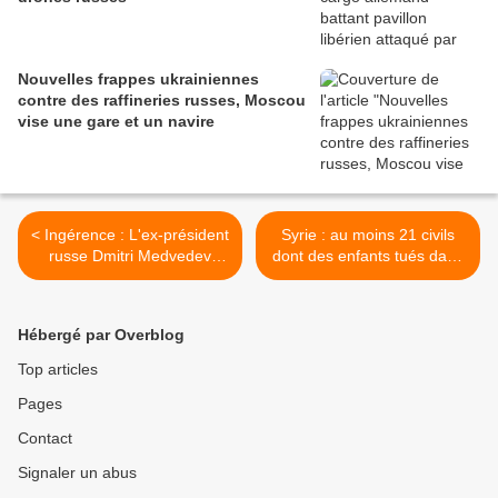
Nouvelles frappes ukrainiennes
contre des raffineries russes, Moscou
vise une gare et un navire
< Ingérence : L'ex-président
Syrie : au moins 21 civils
russe Dmitri Medvedev
dont des enfants tués dans
appelle les européens à
des bombardements du
"punir" leurs
régime >
gouvernements aux
Hébergé par Overblog
élections
Top articles
Pages
Contact
Signaler un abus