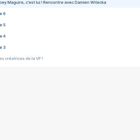
bey Maguire, c'est lui ! Rencontre avec Damien Witecka
e 6
e 5
e 4
e 3
s créatrices de la VF !
e 2
e 1
e Mektoub My Love arrive enfin ! Rencontre avec Shaïn Boumedine et Sal
i : après Toni en famille
elle réalise le bouleversant Dites lui que je l'aime
ais ! Rencontre autour de Vie privée de Rebecca Zlotowski
 de Marguerite, Grave... Rencontre avec Ella Rumpf